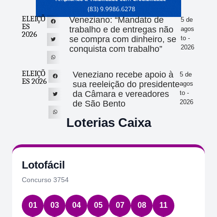
ELEIÇÕ
Veneziano: “Mandato de
5 de
ES
trabalho e de entregas não
agos
2026
se compra com dinheiro, se
to -
2026
conquista com trabalho”
ELEIÇÕ
Veneziano recebe apoio à
5 de
ES 2026
sua reeleição do presidente
agos
da Câmara e vereadores
to -
2026
de São Bento
Loterias Caixa
Lotofácil
Concurso 3754
01
03
04
05
07
08
11