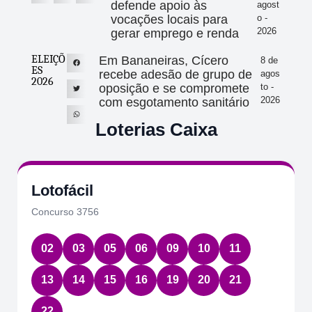
defende apoio às
agost
vocações locais para
o -
2026
gerar emprego e renda
ELEIÇÕ
Em Bananeiras, Cícero
8 de
ES
recebe adesão de grupo de
agos
2026
oposição e se compromete
to -
2026
com esgotamento sanitário
Loterias Caixa
Lotofácil
Concurso 3756
02
03
05
06
09
10
11
13
14
15
16
19
20
21
22