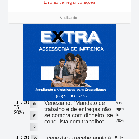
Erro ao carregar cotações
Atualizando...
ELEIÇÕ
Veneziano: “Mandato de
5 de
ES
trabalho e de entregas não
agos
2026
se compra com dinheiro, se
to -
2026
conquista com trabalho”
ELEIÇÕ
Veneziano recebe apoio à
5 de