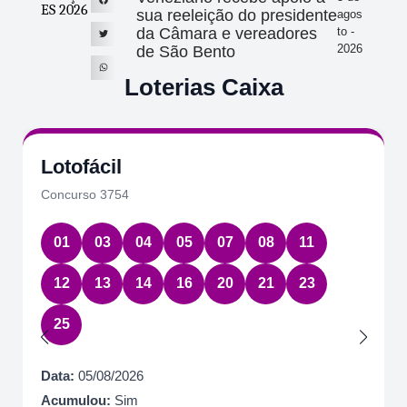
ES 2026
sua reeleição do presidente
agos
da Câmara e vereadores
to -
2026
de São Bento
Loterias Caixa
Lotofácil
Concurso 3754
01
03
04
05
07
08
11
12
13
14
16
20
21
23
25
Data:
05/08/2026
Acumulou:
Sim