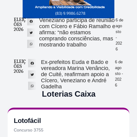
ELEIÇ
Veneziano participa de reunião
6 de
ÕES
com Cícero e Fábio Ramalho e
ago
2026
afirma: “não estamos
sto
-
comprando consciências, mas
202
mostrando trabalho
6
ELEIÇ
Ex-prefeitos Euda e Bado e
6 de
ÕES
vereadora Marina Venâncio,
ago
2026
de Cuité, reafirmam apoio a
sto -
202
Cícero, Veneziano e André
6
Gadelha
Loterias Caixa
Lotofácil
Concurso 3755