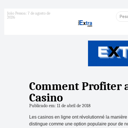
João Pessoa: 7 de agosto de
2026
Comment Profiter 
Casino
Publicado em: 11 de abril de 2018
Les casinos en ligne ont révolutionné la manière
distingue comme une option populaire pour de no