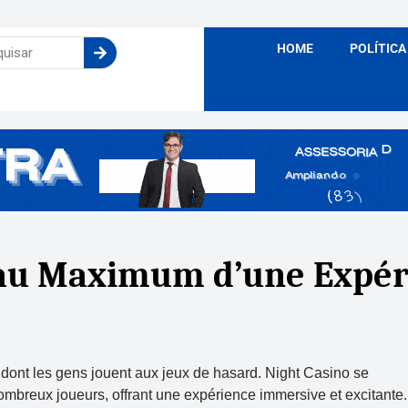
HOME
POLÍTICA
au Maximum d’une Expéri
 dont les gens jouent aux jeux de hasard. Night Casino se
mbreux joueurs, offrant une expérience immersive et excitante.