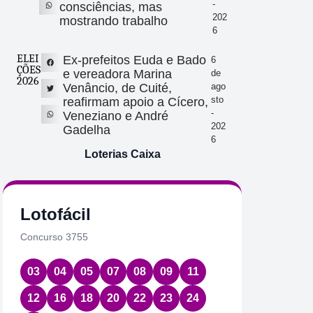
-
consciências, mas
202
mostrando trabalho
6
ELEI
Ex-prefeitos Euda e Bado
6
ÇÕES
e vereadora Marina
de
2026
Venâncio, de Cuité,
ago
sto
reafirmam apoio a Cícero,
-
Veneziano e André
202
Gadelha
6
Loterias Caixa
Lotofácil
Quin
Concurso 3755
Concurs
03
04
05
07
08
09
11
08
1
12
16
18
20
22
23
24
Data:
06