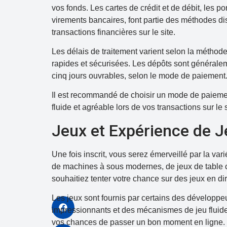
vos fonds. Les cartes de crédit et de débit, les po
virements bancaires, font partie des méthodes dis
transactions financières sur le site.
Les délais de traitement varient selon la méthode
rapides et sécurisées. Les dépôts sont généralem
cinq jours ouvrables, selon le mode de paiement
Il est recommandé de choisir un mode de paiemen
fluide et agréable lors de vos transactions sur le s
Jeux et Expérience de J
Une fois inscrit, vous serez émerveillé par la va
de machines à sous modernes, de jeux de table c
souhaitiez tenter votre chance sur des jeux en dire
Les jeux sont fournis par certains des développeu
impressionnants et des mécanismes de jeu fluide
vos chances de passer un bon moment en ligne.