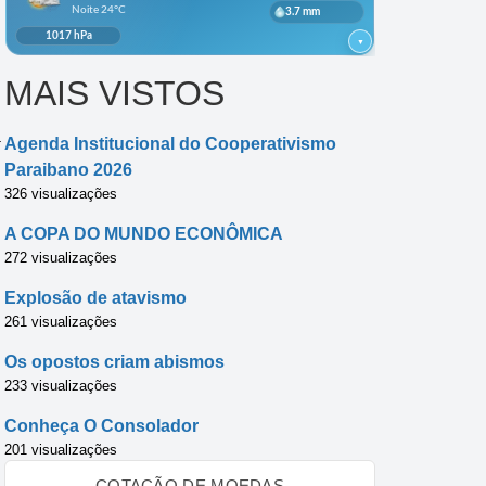
MAIS VISTOS
à
Agenda Institucional do Cooperativismo
Paraibano 2026
326 visualizações
A COPA DO MUNDO ECONÔMICA
272 visualizações
Explosão de atavismo
261 visualizações
Os opostos criam abismos
233 visualizações
Conheça O Consolador
201 visualizações
COTAÇÃO DE MOEDAS