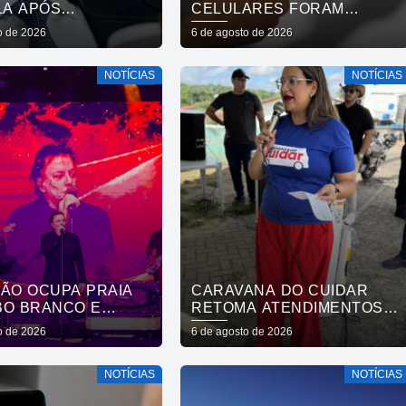
LA APÓS
CELULARES FORAM
AÇÃO DE VISTO DE
SUBTRAÍDOS EM 2025,
o de 2026
6 de agosto de 2026
XADORA
APONTA RELATÓRIO
NOTÍCIAS
NOTÍCIAS
DÃO OCUPA PRAIA
CARAVANA DO CUIDAR
BO BRANCO E
RETOMA ATENDIMENTOS E
RA OS 441 ANOS DA
LEVA SERVIÇOS
o de 2026
6 de agosto de 2026
AL COM SHOWS DE
GRATUITOS AO BAIRRO DE
NOVA E FÁBIO JR
OITIZEIRO NESTA SEXTA-
NOTÍCIAS
NOTÍCIAS
FEIRA