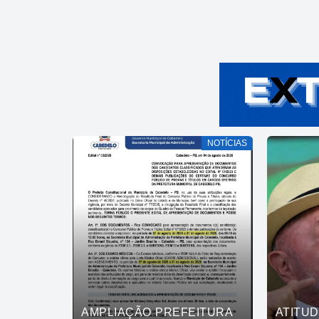
NOTÍCIAS
AMPLIAÇÃO PREFEITURA
ATITU