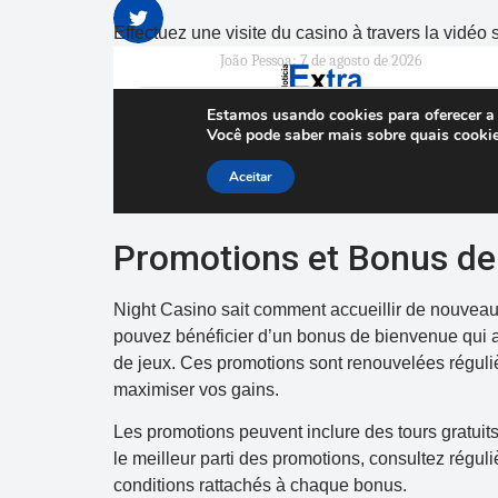
Effectuez une visite du casino à travers la vidéo
Promotions et Bonus de
Night Casino sait comment accueillir de nouveaux
pouvez bénéficier d’un bonus de bienvenue qui a
de jeux. Ces promotions sont renouvelées réguli
maximiser vos gains.
Les promotions peuvent inclure des tours gratuits
le meilleur parti des promotions, consultez réguli
conditions rattachés à chaque bonus.