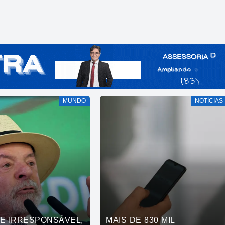
MUNDO
NOTÍCIAS
DE IRRESPONSÁVEL,
MAIS DE 830 MIL