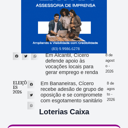
Em Alcantil, Cícero
8 de
defende apoio às
agost
vocações locais para
o -
2026
gerar emprego e renda
ELEIÇÕ
Em Bananeiras, Cícero
8 de
ES
recebe adesão de grupo de
agos
2026
oposição e se compromete
to -
2026
com esgotamento sanitário
Loterias Caixa