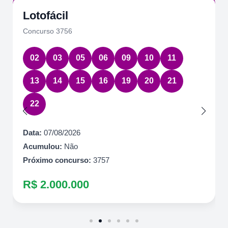
Quina
Concurso 7086
01
22
39
58
61
Data:
07/08/2026
Acumulou:
Sim
Próximo concurso:
7087
R$ 1.500.000