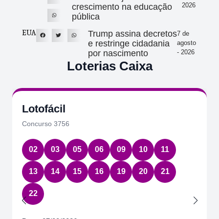
2026
crescimento na educação
pública
EUA
Trump assina decretos
7 de
e restringe cidadania
agosto
por nascimento
- 2026
Loterias Caixa
Lotofácil
Concurso 3756
02
03
05
06
09
10
11
13
14
15
16
19
20
21
22