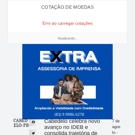
COTAÇÃO DE MOEDAS
Erro ao carregar cotações
Atualizando...
CABED
Cabedelo celebra novo
7 de
ELO-PB
avanço no IDEB e
agos
consolida trajetória de
to -