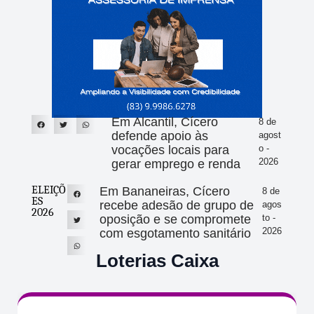
Em Alcantil, Cícero
8 de
defende apoio às
agost
vocações locais para
o -
2026
gerar emprego e renda
ELEIÇÕ
Em Bananeiras, Cícero
8 de
ES
recebe adesão de grupo de
agos
2026
oposição e se compromete
to -
2026
com esgotamento sanitário
Loterias Caixa