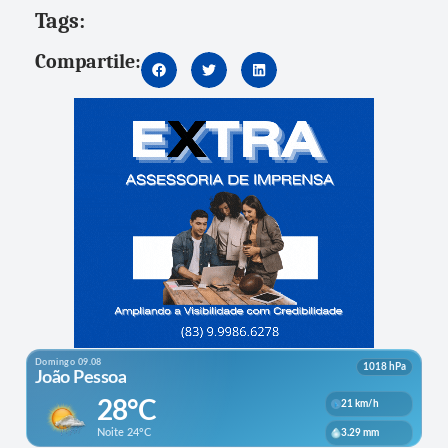
Tags:
Compartile: