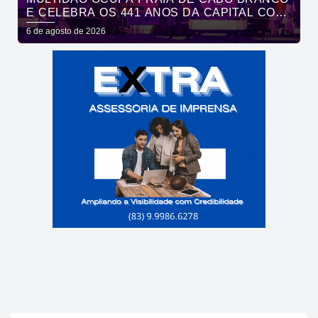
E CELEBRA OS 441 ANOS DA CAPITAL COM
SHOWS DE ROUPA NOVA E FÁBIO JR
6 de agosto de 2026