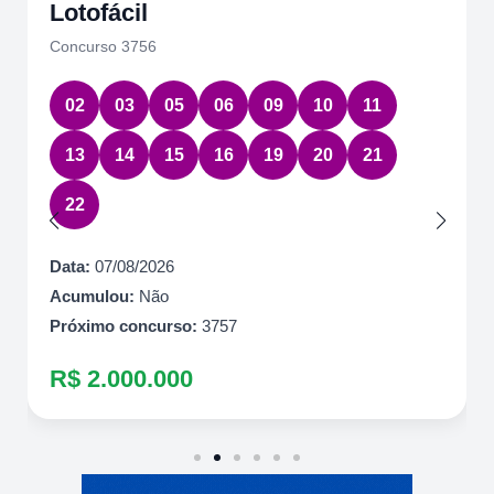
Lotofácil
Concurso 3756
02
03
05
06
09
10
11
13
14
15
16
19
20
21
22
Data:
07/08/2026
Acumulou:
Não
Próximo concurso:
3757
R$ 2.000.000