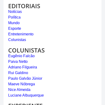
EDITORIAIS
Notícias
Política
Mundo
Esporte
Entretenimento
Colunistas
COLUNISTAS
Eugênio Falcão
Paiva Netto
Adriano Filgueira
Rui Galdino
Paulo Galvão Júnior
Maeve Nóbrega
Nice Almeida
Luciane Albuquerque