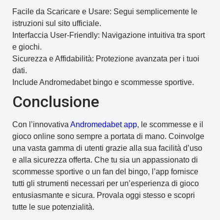
Facile da Scaricare e Usare: Segui semplicemente le
istruzioni sul sito ufficiale.
Interfaccia User-Friendly: Navigazione intuitiva tra sport
e giochi.
Sicurezza e Affidabilità: Protezione avanzata per i tuoi
dati.
Include Andromedabet bingo e scommesse sportive.
Conclusione
Con l’innovativa
Andromedabet app
, le scommesse e il
gioco online sono sempre a portata di mano. Coinvolge
una vasta gamma di utenti grazie alla sua facilità d’uso
e alla sicurezza offerta. Che tu sia un appassionato di
scommesse sportive o un fan del bingo, l’app fornisce
tutti gli strumenti necessari per un’esperienza di gioco
entusiasmante e sicura. Provala oggi stesso e scopri
tutte le sue potenzialità.