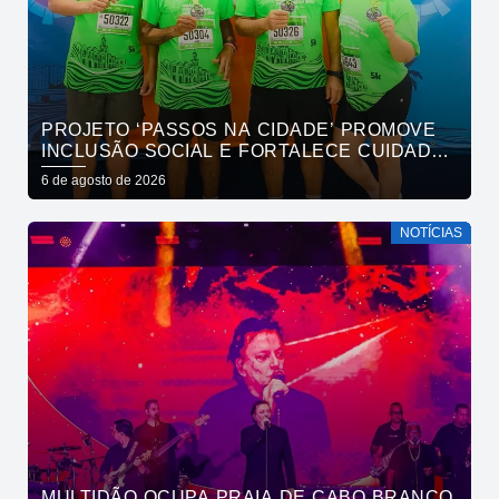
PROJETO ‘PASSOS NA CIDADE’ PROMOVE
INCLUSÃO SOCIAL E FORTALECE CUIDADO
EM SAÚDE MENTAL POR MEIO DA CORRIDA
6 de agosto de 2026
NOTÍCIAS
MULTIDÃO OCUPA PRAIA DE CABO BRANCO