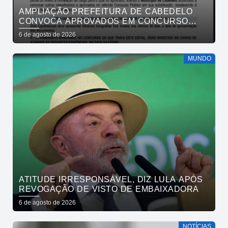
AMPLIAÇÃO PREFEITURA DE CABEDELO
CONVOCA APROVADOS EM CONCURSO
PÚBLICO DA SAÚDE PARA APRESENTAÇÃO
6 de agosto de 2026
DE DOCUMENTOS
MUNDO
ATITUDE IRRESPONSÁVEL, DIZ LULA APÓS
REVOGAÇÃO DE VISTO DE EMBAIXADORA
6 de agosto de 2026
NOTÍCIAS