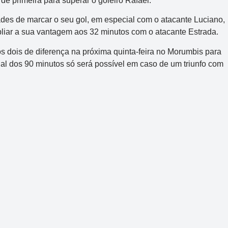
e primeira para superar o goleiro Rafael.
ades de marcar o seu gol, em especial com o atacante Luciano,
liar a sua vantagem aos 32 minutos com o atacante Estrada.
os dois de diferença na próxima quinta-feira no Morumbis para
final dos 90 minutos só será possível em caso de um triunfo com
Mega-Sena
Concurso 3041
2
16
21
24
31
43
54
Data:
06/08/2026