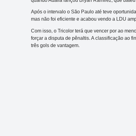
quando Adalla lançou Bryan Ramírez, que bateu d
Após o intervalo o São Paulo até teve oportunid
mas não foi eficiente e acabou vendo a LDU amp
Com isso, o Tricolor terá que vencer por ao men
forçar a disputa de pênaltis. A classificação ao 
três gols de vantagem.
Dupla Sena
Concurso 2992
10
14
16
21
30
31
0
11
34
35
38
48