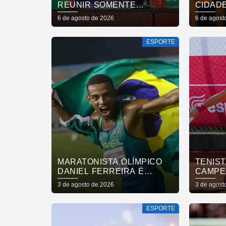
REUNIR SOMENTE
CIDAD
CAMPEÕES NAS QUARTAS
INCLUS
6 de agosto de 2026
6 de agost
DE FINAL
FORTA
SAÚDE
ESPORTE
DA CO
MARATONISTA OLÍMPICO
TENIST
DANIEL FERREIRA É
CAMPE
ENCONTRADO VIVO APÓS
VOLTA 
3 de agosto de 2026
3 de agost
44 DIAS
ESPORTE