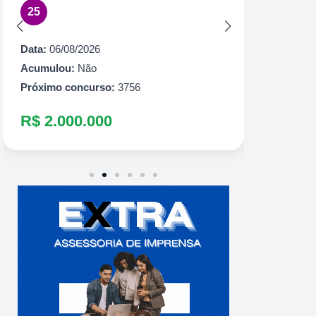
25
Acumul
Próximo
Data:
06/08/2026
R$ 60
Acumulou:
Não
Próximo concurso:
3756
R$ 2.000.000