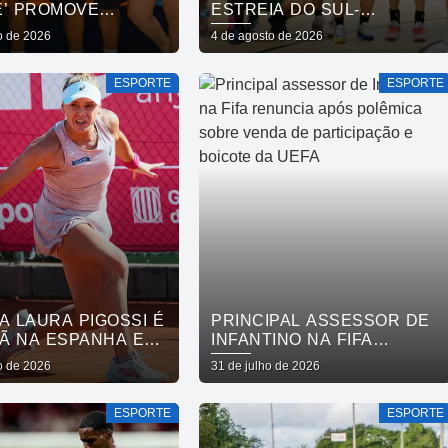
E’ PROMOVE
ESTREIA DO SUL-
ÃO SOCIAL E
AMERICANO DE
o de 2026
4 de agosto de 2026
LECE CUIDADO EM
BASQUETE FEMININO
 MENTAL POR MEIO
ESPORTE
ESPORTE
RRIDA
A LAURA PIGOSSI É
PRINCIPAL ASSESSOR DE
Ã NA ESPANHA E
INFANTINO NA FIFA
AO TOP 200
RENUNCIA APÓS
o de 2026
31 de julho de 2026
POLÊMICA SOBRE VENDA
DE PARTICIPAÇÃO E
ESPORTE
ESPORTE
BOICOTE DA UEFA