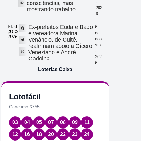
-
consciências, mas
202
mostrando trabalho
6
ELEI
Ex-prefeitos Euda e Bado
6
ÇÕES
e vereadora Marina
de
2026
Venâncio, de Cuité,
ago
sto
reafirmam apoio a Cícero,
-
Veneziano e André
202
Gadelha
6
Loterias Caixa
Lotofácil
Quin
Concurso 3755
Concurs
03
04
05
07
08
09
11
08
1
12
16
18
20
22
23
24
Data:
06