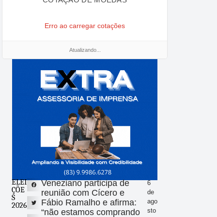
Erro ao carregar cotações
Atualizando...
ELEI
Veneziano participa de
6
ÇÕE
reunião com Cícero e
de
S
Fábio Ramalho e afirma:
ago
2026
sto
“não estamos comprando