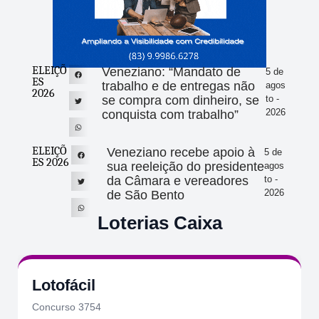
ELEIÇÕ
Veneziano: “Mandato de
5 de
ES
trabalho e de entregas não
agos
2026
se compra com dinheiro, se
to -
2026
conquista com trabalho”
ELEIÇÕ
Veneziano recebe apoio à
5 de
ES 2026
sua reeleição do presidente
agos
da Câmara e vereadores
to -
2026
de São Bento
Loterias Caixa
Lotofácil
Concurso 3754