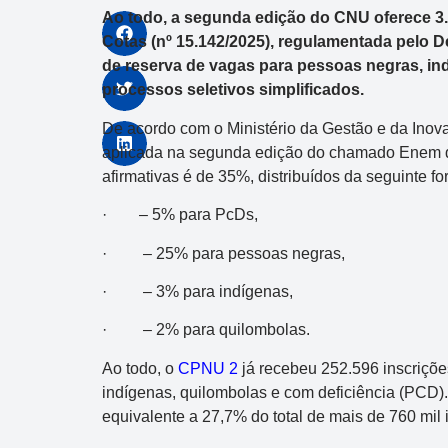
Ao todo, a segunda edição do CNU oferece 3.6
Cotas (nº 15.142/2025), regulamentada pelo D
de reserva de vagas para pessoas negras, in
processos seletivos simplificados.
De acordo com o Ministério da Gestão e da Inov
aplicada na segunda edição do chamado Enem do
afirmativas é de 35%, distribuídos da seguinte fo
· – 5% para PcDs,
· – 25% para pessoas negras,
· – 3% para indígenas,
· – 2% para quilombolas.
Ao todo, o
CPNU 2
já recebeu 252.596 inscriçõ
indígenas, quilombolas e com deficiência (PCD
equivalente a 27,7% do total de mais de 760 mil i