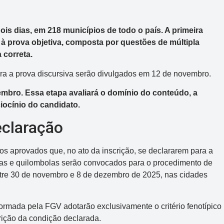
s dias, em 218 municípios de todo o país. A primeira
à prova objetiva, composta por questões de múltipla
 correta.
ara a prova discursiva serão divulgados em 12 de novembro.
mbro. Essa etapa avaliará o domínio do conteúdo, a
iocínio do candidato.
Mega-Sena
claração
Concurso 3041
s aprovados que, no ato da inscrição, se declararem para a
nas e quilombolas serão convocados para o procedimento de
6
16
21
24
31
43
54
tre 30 de novembro e 8 de dezembro de 2025, nas cidades
Data:
06/08/2026
Acumulou:
Sim
rmada pela FGV adotarão exclusivamente o critério fenotípico
ferição da condição declarada.
Próximo concurso:
3042