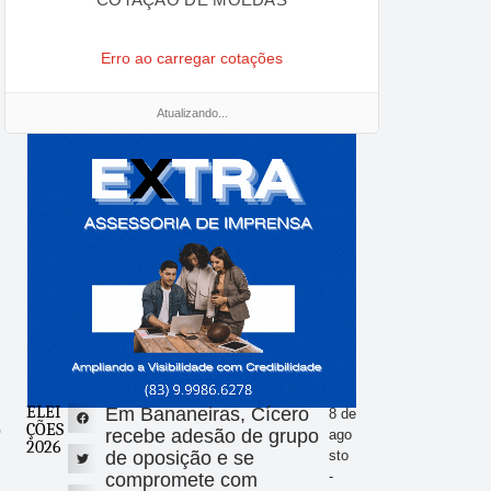
Erro ao carregar cotações
Atualizando...
ELEI
Em Bananeiras, Cícero
8 de
ÇÕES
o
recebe adesão de grupo
ago
2026
de oposição e se
sto
-
compromete com