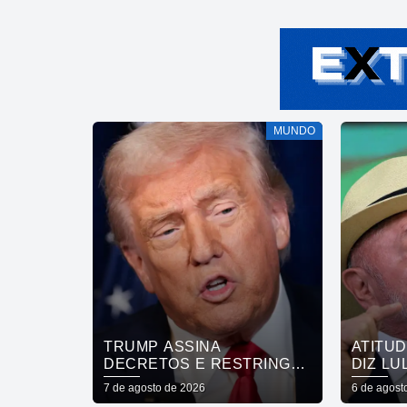
MUNDO
TRUMP ASSINA
ATITU
DECRETOS E RESTRINGE
DIZ LU
CIDADANIA POR
REVOG
7 de agosto de 2026
6 de agost
NASCIMENTO
EMBAI