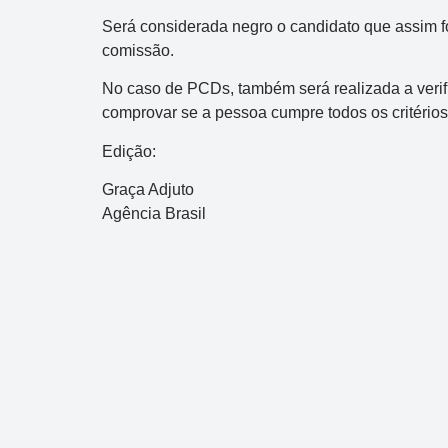
Acumulou:
Sim
Será considerada negro o candidato que assim f
Próximo concurso:
2994
comissão.
R$ 1.000.000
No caso de PCDs, também será realizada a veri
comprovar se a pessoa cumpre todos os critérios
Edição:
Graça Adjuto
Agência Brasil