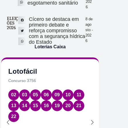
202
esgotamento sanitário
6
ELEIÇ
Cícero se destaca em
8 de
ÕES
primeiro debate e
ago
2026
reforça compromisso
sto -
202
com a segurança hídrica
6
do Estado
Loterias Caixa
Lotofácil
Quin
Concurso 3756
Concurs
02
03
05
06
09
10
11
01
2
13
14
15
16
19
20
21
Data:
07
22
Acumul
Próximo