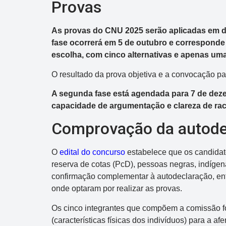
Provas
As provas do CNU 2025 serão aplicadas em doi
fase ocorrerá em 5 de outubro e corresponde 
escolha, com cinco alternativas e apenas uma
O resultado da prova objetiva e a convocação p
A segunda fase está agendada para 7 de deze
capacidade de argumentação e clareza de rac
Dupla Sena
Comprovação da autode
Concurso 2993
O
edital do concurso
estabelece que os candidato
reserva de cotas (PcD), pessoas negras, indíge
03
07
08
11
28
50
3
confirmação complementar à autodeclaração, en
38
40
47
49
50
onde optaram por realizar as provas.
Os cinco integrantes que compõem a comissão fo
Data:
07/08/2026
(características físicas dos indivíduos) para a a