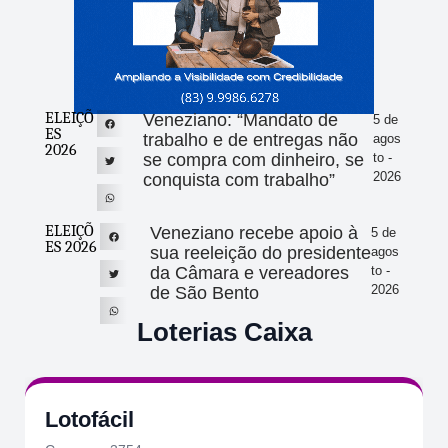
ELEIÇÕ
Veneziano: “Mandato de
5 de
ES
trabalho e de entregas não
agos
2026
se compra com dinheiro, se
to -
2026
conquista com trabalho”
ELEIÇÕ
Veneziano recebe apoio à
5 de
ES 2026
sua reeleição do presidente
agos
da Câmara e vereadores
to -
2026
de São Bento
Loterias Caixa
Lotofácil