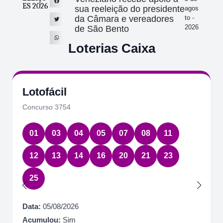
ES 2026
sua reeleição do presidente
agos
da Câmara e vereadores
to -
2026
de São Bento
Loterias Caixa
Lotofácil
Concurso 3754
01
03
04
05
07
08
11
12
13
14
16
20
21
23
25
Data:
05/08/2026
Acumulou:
Sim