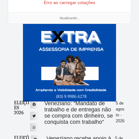
Erro ao carregar cotações
Atualizando...
ELEIÇÕ
Veneziano: “Mandato de
5 de
ES
trabalho e de entregas não
agos
2026
se compra com dinheiro, se
to -
2026
conquista com trabalho”
ELEIÇÕ
Veneziano recebe apoio à
5 de