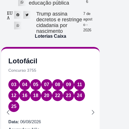
6
educação pública
EU
Trump assina
7 de
A
decretos e restringe
agost
cidadania por
o -
2026
nascimento
Loterias Caixa
Lotofácil
Quin
Concurso 3755
Concurs
03
04
05
07
08
09
11
08
1
12
16
18
20
22
23
24
Data:
06
25
Acumul
Próximo
Data:
06/08/2026