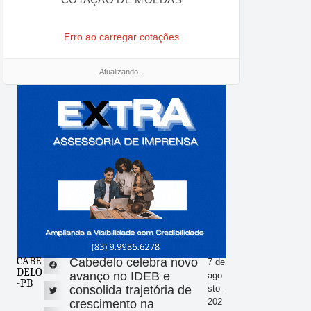
Erro ao carregar cotações
Atualizando...
CABE
Cabedelo celebra novo
7 de
DELO
avanço no IDEB e
ago
-PB
consolida trajetória de
sto -
202
crescimento na