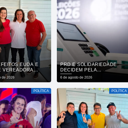
EFEITOS EUDA E
PRD E SOLIDARIEDADE
E VEREADORA
DECIDEM PELA
A VENÂNCIO, DE
NEUTRALIDADE NA
o de 2026
6 de agosto de 2026
 REAFIRMAM APOIO
ELEIÇÃO PRESIDENCIAL
RO, VENEZIANO E
POLÍTICA
POLÍTICA
 GADELHA