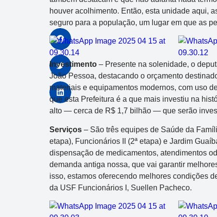
houver acolhimento. Então, esta unidade aqui, 
seguro para a população, um lugar em que as p
Investimento
– Presente na solenidade, o depu
João Pessoa, destacando o orçamento destinado 
materiais e equipamentos modernos, com uso de 
que esta Prefeitura é a que mais investiu na his
alto — cerca de R$ 1,7 bilhão — que serão inve
Serviços
– São três equipes de Saúde da Famíli
etapa), Funcionários II (2ª etapa) e Jardim Guaí
dispensação de medicamentos, atendimentos odo
demanda antiga nossa, que vai garantir melhor
isso, estamos oferecendo melhores condições de 
da USF Funcionários I, Suellen Pacheco.