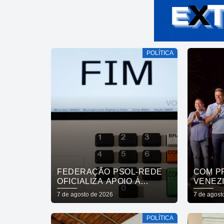
POLÍTICA
FEDERAÇÃO PSOL-REDE
COM P
OFICIALIZA APOIO À
VENEZI
CANDIDATURA DE LULA À
MASSA
7 de agosto de 2026
7 de agost
REELEIÇÃO
POPUL
APOIO
POLÍTICA