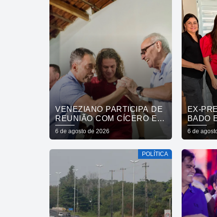
VENEZIANO PARTICIPA DE
EX-PR
REUNIÃO COM CÍCERO E
BADO 
FÁBIO RAMALHO E
MARIN
6 de agosto de 2026
6 de agost
AFIRMA: “NÃO ESTAMOS
CUITÉ,
COMPRANDO
A CÍCE
POLÍTICA
CONSCIÊNCIAS, MAS
ANDRÉ
MOSTRANDO TRABALHO