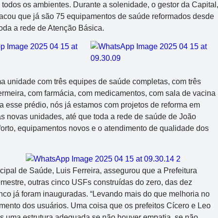
todos os ambientes. Durante a solenidade, o gestor da Capital
tacou que já são 75 equipamentos de saúde reformados desde
toda a rede de Atenção Básica.
a unidade com três equipes de saúde completas, com três
ermeira, com farmácia, com medicamentos, com sala de vacina
a esse prédio, nós já estamos com projetos de reforma em
 novas unidades, até que toda a rede de saúde de João
nforto, equipamentos novos e o atendimento de qualidade dos
cipal de Saúde, Luis Ferreira, assegurou que a Prefeitura
semestre, outras cinco USFs construídas do zero, das dez
inco já foram inauguradas. “Levando mais do que melhoria no
mento dos usuários. Uma coisa que os prefeitos Cícero e Leo
 uma estrutura adequada se não houver empatia, se não