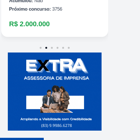
R$ 60
Acumulou:
Não
Próximo concurso:
3756
R$ 2.000.000