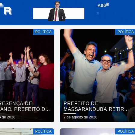
POLÍTICA
POLÍTICA
RESENÇA DE
PREFEITO DE
ANO, PREFEITO DE
MASSARANDUBA RETIRA
RANDUBA REÚNE
APOIO A LUCAS RIBEIRO E
o de 2026
7 de agosto de 2026
AÇÃO E ANUNCIA
ANUNCIA VOTO EM
 A CÍCERO LUCENA
CÍCERO PARA O GOVERNO
POLÍTICA
POLÍTICA