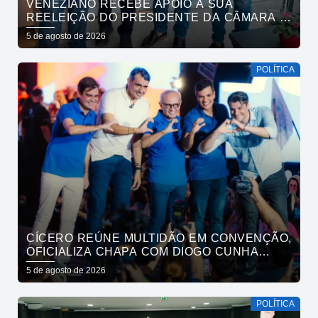
VENEZIANO RECEBE APOIO À SUA
REELEIÇÃO DO PRESIDENTE DA CÂMARA E
VEREADORES DE SÃO BENTO
5 de agosto de 2026
POLÍTICA
CÍCERO REÚNE MULTIDÃO EM CONVENÇÃO,
OFICIALIZA CHAPA COM DIOGO CUNHA
LIMA, VENEZIANO E ANDRÉ GADELHA E
5 de agosto de 2026
CONVOCA PARAÍBA A DAR O PRÓXIMO
PASSO
POLÍTICA