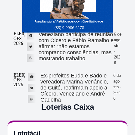
ELEIÇ
Veneziano participa de reunião
6 de
ÕES
com Cícero e Fábio Ramalho e
ago
2026
afirma: “não estamos
sto
-
comprando consciências, mas
202
mostrando trabalho
6
ELEIÇ
Ex-prefeitos Euda e Bado e
6 de
ÕES
vereadora Marina Venâncio,
ago
2026
de Cuité, reafirmam apoio a
sto -
202
Cícero, Veneziano e André
6
Gadelha
Loterias Caixa
Lotofácil