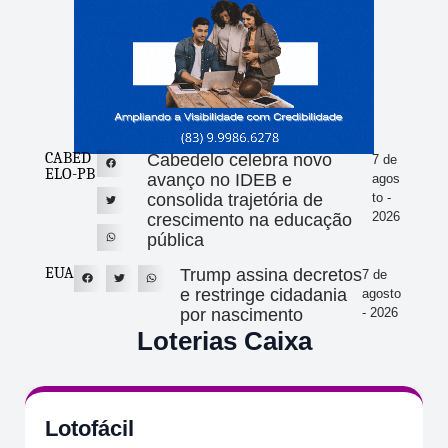
CABED
Cabedelo celebra novo
7 de
ELO-PB
avanço no IDEB e
agos
consolida trajetória de
to -
2026
crescimento na educação
pública
EUA
Trump assina decretos
7 de
e restringe cidadania
agosto
por nascimento
- 2026
Loterias Caixa
Lotofácil