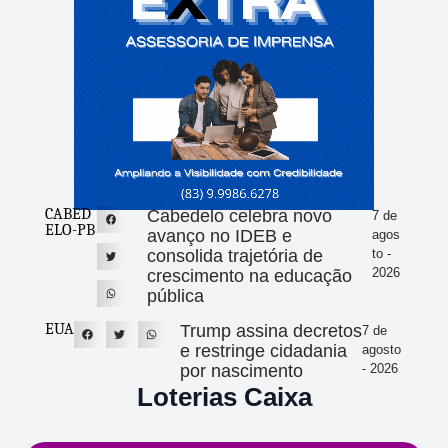
CABED
Cabedelo celebra novo
7 de
ELO-PB
avanço no IDEB e
agos
consolida trajetória de
to -
2026
crescimento na educação
pública
EUA
Trump assina decretos
7 de
e restringe cidadania
agosto
por nascimento
- 2026
Loterias Caixa