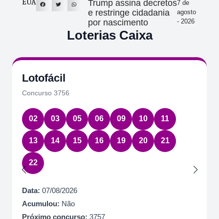
EUA
Trump assina decretos
7 de
e restringe cidadania
agosto
por nascimento
- 2026
Loterias Caixa
Lotofácil
Concurso 3756
02
03
05
06
09
10
11
13
14
15
16
19
20
21
22
Data:
07/08/2026
Acumulou:
Não
Próximo concurso:
3757