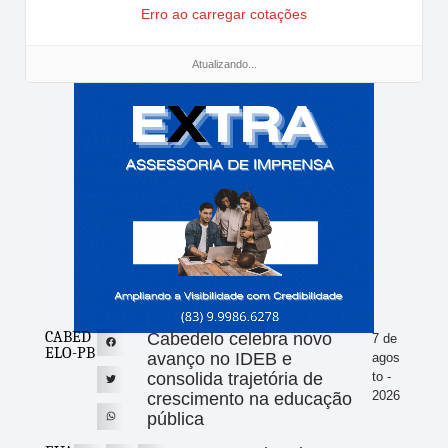
Erro ao carregar cotações
Atualizando...
CABED
Cabedelo celebra novo
7 de
ELO-PB
avanço no IDEB e
agos
consolida trajetória de
to -
2026
crescimento na educação
pública