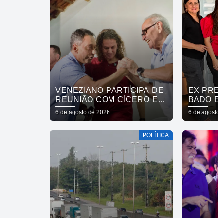
VENEZIANO PARTICIPA DE
EX-PR
REUNIÃO COM CÍCERO E
BADO 
FÁBIO RAMALHO E
MARIN
6 de agosto de 2026
6 de agost
AFIRMA: “NÃO ESTAMOS
CUITÉ,
COMPRANDO
A CÍCE
POLÍTICA
CONSCIÊNCIAS, MAS
ANDRÉ
MOSTRANDO TRABALHO