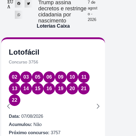
EU
Trump assina
7 de
A
decretos e restringe
agost
cidadania por
o -
2026
nascimento
Loterias Caixa
Lotofácil
Quin
Concurso 3756
Concurs
02
03
05
06
09
10
11
01
2
13
14
15
16
19
20
21
Data:
07
22
Acumul
Próximo
Data:
07/08/2026
R$ 1.
Acumulou:
Não
Próximo concurso:
3757