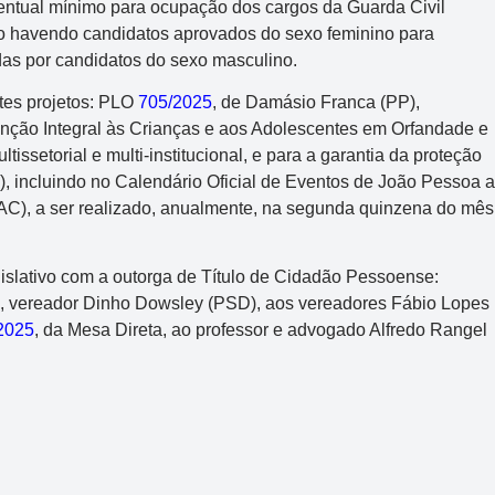
entual mínimo para ocupação dos cargos da Guarda Civil
o havendo candidatos aprovados do sexo feminino para
as por candidatos do sexo masculino.
tes projetos: PLO
705/2025
, de Damásio Franca (PP),
Atenção Integral às Crianças e aos Adolescentes em Orfandade e
ssetorial e multi-institucional, e para a garantia da proteção
, incluindo no Calendário Oficial de Eventos de João Pessoa a
C), a ser realizado, anualmente, na segunda quinzena do mês
gislativo com a outorga de Título de Cidadão Pessoense:
a, vereador Dinho Dowsley (PSD), aos vereadores Fábio Lopes
2025
, da Mesa Direta, ao professor e advogado Alfredo Rangel