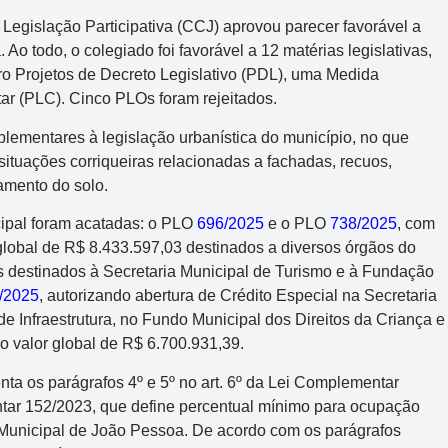
Legislação Participativa (CCJ) aprovou parecer favorável a
Ao todo, o colegiado foi favorável a 12 matérias legislativas,
tro Projetos de Decreto Legislativo (PDL), uma Medida
ar (PLC). Cinco PLOs foram rejeitados.
lementares à legislação urbanística do município, no que
ituações corriqueiras relacionadas a fachadas, recuos,
lamento do solo.
cipal foram acatadas: o PLO
696/2025
e o PLO
738/2025
, com
global de R$ 8.433.597,03 destinados a diversos órgãos do
s destinados à Secretaria Municipal de Turismo e à Fundação
/2025
, autorizando abertura de Crédito Especial na Secretaria
e Infraestrutura, no Fundo Municipal dos Direitos da Criança e
o valor global de R$ 6.700.931,39.
nta os parágrafos 4º e 5º no art. 6º da Lei Complementar
ar 152/2023, que define percentual mínimo para ocupação
l Municipal de João Pessoa. De acordo com os parágrafos