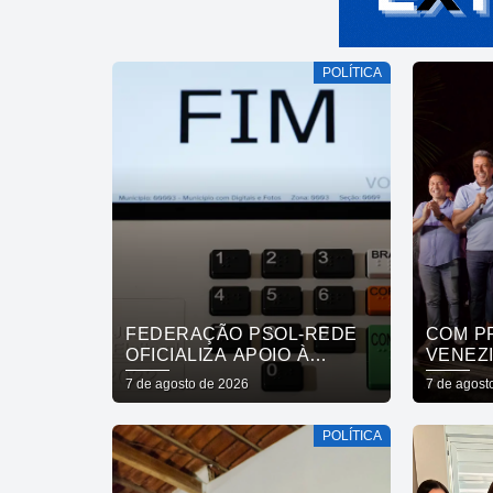
POLÍTICA
FEDERAÇÃO PSOL-REDE
COM P
OFICIALIZA APOIO À
VENEZI
CANDIDATURA DE LULA À
MASSA
7 de agosto de 2026
7 de agost
REELEIÇÃO
POPUL
APOIO
POLÍTICA