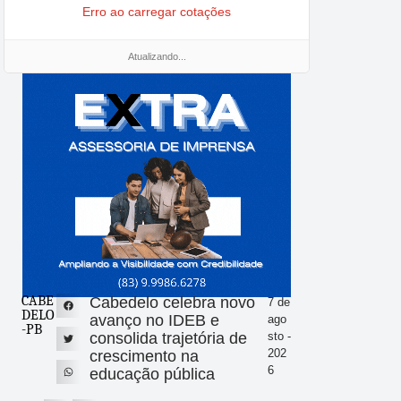
Erro ao carregar cotações
Atualizando...
CABE
Cabedelo celebra novo
7 de
DELO
avanço no IDEB e
ago
-PB
consolida trajetória de
sto -
202
crescimento na
6
educação pública