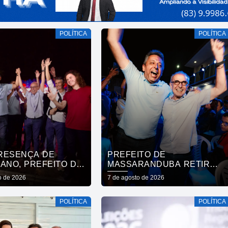
POLÍTICA
POLÍTICA
RESENÇA DE
PREFEITO DE
ANO, PREFEITO DE
MASSARANDUBA RETIRA
RANDUBA REÚNE
APOIO A LUCAS RIBEIRO E
o de 2026
7 de agosto de 2026
AÇÃO E ANUNCIA
ANUNCIA VOTO EM
 A CÍCERO LUCENA
CÍCERO PARA O GOVERNO
POLÍTICA
POLÍTICA