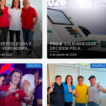
EFEITOS EUDA E
PRD E SOLIDARIEDADE
E VEREADORA
DECIDEM PELA
A VENÂNCIO, DE
NEUTRALIDADE NA
o de 2026
6 de agosto de 2026
 REAFIRMAM APOIO
ELEIÇÃO PRESIDENCIAL
RO, VENEZIANO E
POLÍTICA
POLÍTICA
 GADELHA