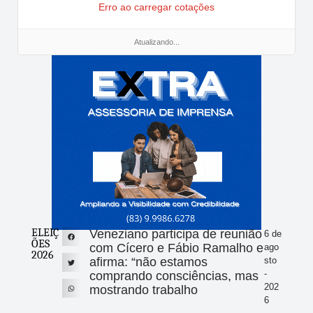
Erro ao carregar cotações
Atualizando...
ELEIÇ
Veneziano participa de reunião
6 de
ÕES
com Cícero e Fábio Ramalho e
ago
2026
afirma: “não estamos
sto
-
comprando consciências, mas
202
mostrando trabalho
6