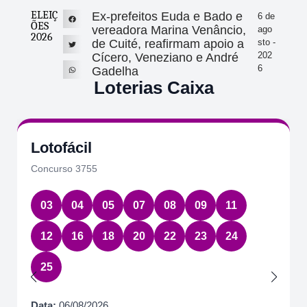
ELEIÇ
Ex-prefeitos Euda e Bado e
6 de
ÕES
vereadora Marina Venâncio,
ago
2026
de Cuité, reafirmam apoio a
sto -
202
Cícero, Veneziano e André
6
Gadelha
Loterias Caixa
Lotofácil
Concurso 3755
03
04
05
07
08
09
11
12
16
18
20
22
23
24
25
Data:
06/08/2026