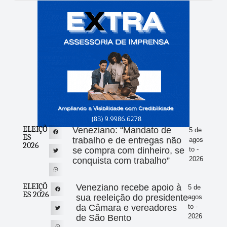
ELEIÇÕ
Veneziano: “Mandato de
5 de
ES
trabalho e de entregas não
agos
2026
se compra com dinheiro, se
to -
2026
conquista com trabalho”
ELEIÇÕ
Veneziano recebe apoio à
5 de
ES 2026
sua reeleição do presidente
agos
da Câmara e vereadores
to -
2026
de São Bento