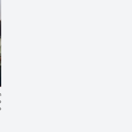
m
o
o