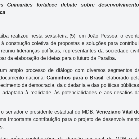
 Guimarães fortalece debate sobre desenvolvimento
ica
a realizou nesta sexta-feira (5), em João Pessoa, o event
da à construção coletiva de propostas e soluções para contribui
uniu lideranças políticas, representantes da sociedade civil
par da elaboração de ideias para o futuro da Paraíba.
 um amplo processo de diálogo com diversos segmentos d
 documento nacional
Caminhos para o Brasil
, elaborado pel
cimento da democracia, da cidadania e das políticas públicas
 adaptada à realidade, às potencialidades e aos desafios d
, o senador e presidente estadual do MDB,
Veneziano Vital d
ma importante contribuição para o projeto de desenvolviment
s.
tas reúne contribuições da direção nacional do MDB e d