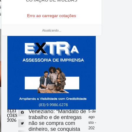
s
s
Erro ao carregar cotações
Atualizando...
ELEI
Veneziano: “Mandato de
5 de
ÇÕES
trabalho e de entregas
ago
2026
não se compra com
sto -
202
dinheiro, se conquista