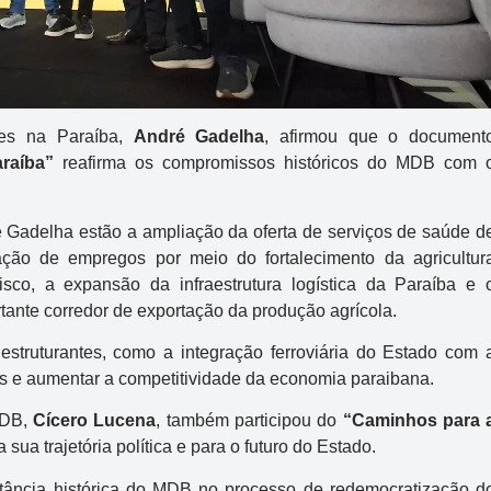
ães na Paraíba,
André Gadelha
, afirmou que o document
raíba”
reafirma os compromissos históricos do MDB com 
é Gadelha estão a ampliação da oferta de serviços de saúde d
Mega-Sena
ação de empregos por meio do fortalecimento da agricultur
co, a expansão da infraestrutura logística da Paraíba e 
Concurso 3040
tante corredor de exportação da produção agrícola.
2
03
16
24
30
49
54
struturantes, como a integração ferroviária do Estado com 
cos e aumentar a competitividade da economia paraibana.
Data:
04/08/2026
MDB,
Cícero Lucena
, também participou do
“Caminhos para 
Acumulou:
Sim
sua trajetória política e para o futuro do Estado.
Próximo concurso:
3041
rtância histórica do MDB no processo de redemocratização d