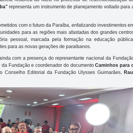
R$ 150.000.000
íba”
representa um instrumento de planejamento voltado para 
metidos com o futuro da Paraíba, enfatizando investimentos e
unidades para as regiões mais afastadas dos grandes centro
tória pessoal, marcada pela formação na educação pública
des para as novas gerações de paraibanos.
ainda com a presença do representante nacional da Fundaçã
or da Fundação e coordenador do documento
Caminhos para 
 do Conselho Editorial da Fundação Ulysses Guimarães,
Rau