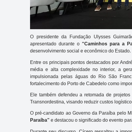
O presidente da Fundação Ulysses Guimar
apresentado durante o
“Caminhos para a Pa
desenvolvimento social e econômico do Estado.
Entre os principais pontos destacados por Andr
Dupla Sena
média e alta complexidade no interior, a ger
impulsionada pelas águas do Rio São Francis
Concurso 2992
fortalecimento do Porto de Cabedelo como impor
10
14
16
21
30
31
0
Ele também defendeu a retomada de projetos e
Transnordestina, visando reduzir custos logísti
11
34
35
38
48
O pré-candidato ao Governo da Paraíba pelo 
Data:
05/08/2026
Paraíba”
e destacou o significado do evento para 
Acumulou:
Sim
Durante seu discurso, Cícero ressaltou a impo