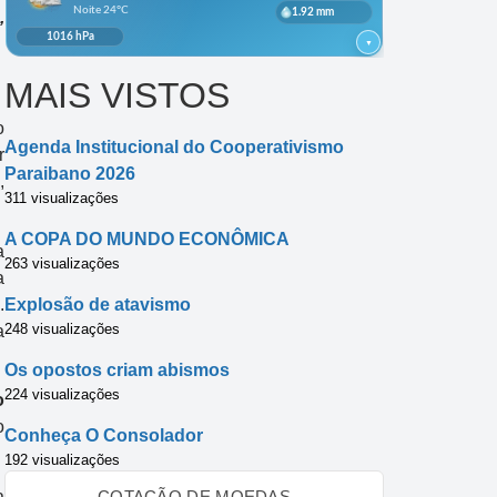
,
MAIS VISTOS
o
Agenda Institucional do Cooperativismo
r
Paraibano 2026
,
311 visualizações
A COPA DO MUNDO ECONÔMICA
a
263 visualizações
a
.
Explosão de atavismo
248 visualizações
a
Os opostos criam abismos
224 visualizações
o
o
Conheça O Consolador
192 visualizações
a
COTAÇÃO DE MOEDAS