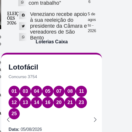
6
com trabalho”
ELEIÇ
Veneziano recebe apoio
5 de
ÕES
à sua reeleição do
agos
2026
presidente da Câmara e
to -
2026
vereadores de São
o
Bento
Loterias Caixa
o
e
Lotofácil
Quin
a
o
Concurso 3754
Concurs
01
03
04
05
07
08
11
17
2
a
12
13
14
16
20
21
23
Data:
05
a
25
Acumul
Próximo
Data:
05/08/2026
o