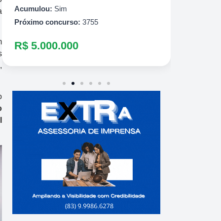
R$ 10
Acumulou:
Sim
a
Próximo concurso:
3755
m
R$ 5.000.000
s
,
o
o
l