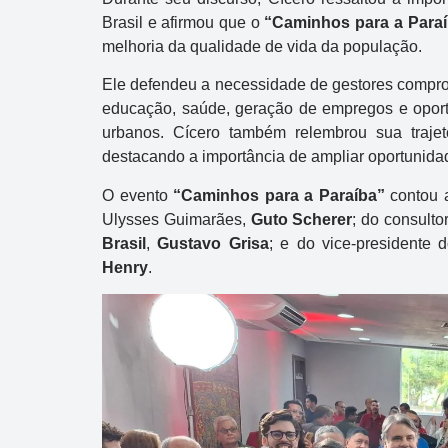
Próximo concurso:
2993
Brasil e afirmou que o
“Caminhos para a Para
melhoria da qualidade de vida da população.
R$ 750.000
Ele defendeu a necessidade de gestores compro
educação, saúde, geração de empregos e oport
urbanos. Cícero também relembrou sua traje
destacando a importância de ampliar oportunida
O evento
“Caminhos para a Paraíba”
contou 
Ulysses Guimarães,
Guto Scherer
; do consult
Brasil
,
Gustavo Grisa
; e do vice-presidente
Henry
.