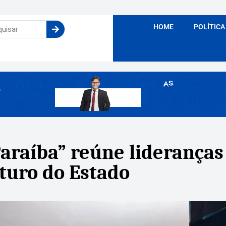
HOME
POLÍTICA
araíba” reúne lideranças
uturo do Estado