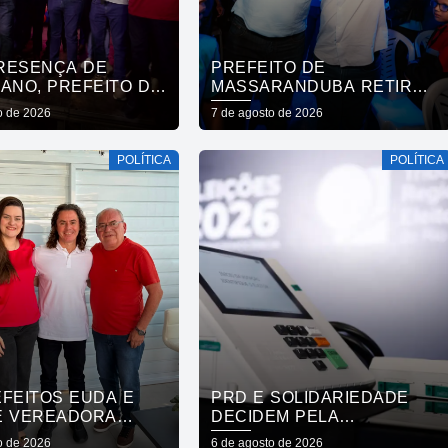
RESENÇA DE
PREFEITO DE
ANO, PREFEITO DE
MASSARANDUBA RETIRA
RANDUBA REÚNE
APOIO A LUCAS RIBEIRO E
o de 2026
7 de agosto de 2026
AÇÃO E ANUNCIA
ANUNCIA VOTO EM
 A CÍCERO LUCENA
CÍCERO PARA O GOVERNO
POLÍTICA
POLÍTICA
EFEITOS EUDA E
PRD E SOLIDARIEDADE
E VEREADORA
DECIDEM PELA
A VENÂNCIO, DE
NEUTRALIDADE NA
o de 2026
6 de agosto de 2026