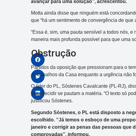
avançar para uma solução”, acrescentou.
Motta ainda disse que ninguém está concordan
que “há um sentimento de convergência de que alg
“Essa é, sim, uma pauta sensível a todos nós, 
maneira mais profunda possível para que uma so
Obstrução
Partidos da oposição que pressionam para o tem
os trabalhos da Casa enquanto a urgência não fo
O líder do PL, Sóstenes Cavalcante (PL-RJ), diss
para decidir se pautam a matéria. “O texto só po
justificou Sóstenes.
Segundo Sóstenes, o PL está disposto a negoc
escolhido. “Já temos o esboço de uma propost
janeiro e corrigir as penas das pessoas que
comprovadas”, informou.