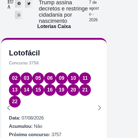
EU
Trump assina
7 de
A
decretos e restringe
agost
cidadania por
o -
2026
nascimento
Loterias Caixa
Lotofácil
Quin
Concurso 3756
Concurs
02
03
05
06
09
10
11
01
2
13
14
15
16
19
20
21
Data:
07
22
Acumul
Próximo
Data:
07/08/2026
R$ 1.
Acumulou:
Não
Próximo concurso:
3757