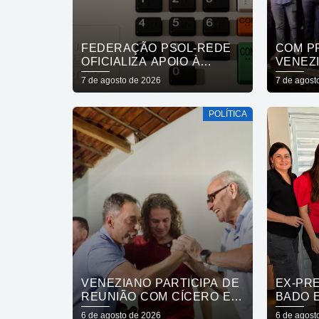
FEDERAÇÃO PSOL-REDE
COM P
OFICIALIZA APOIO À
VENEZI
CANDIDATURA DE LULA À
MASSA
7 de agosto de 2026
7 de agost
REELEIÇÃO
POPUL
APOIO
POLÍTICA
VENEZIANO PARTICIPA DE
EX-PR
REUNIÃO COM CÍCERO E
BADO 
FÁBIO RAMALHO E
MARIN
6 de agosto de 2026
6 de agost