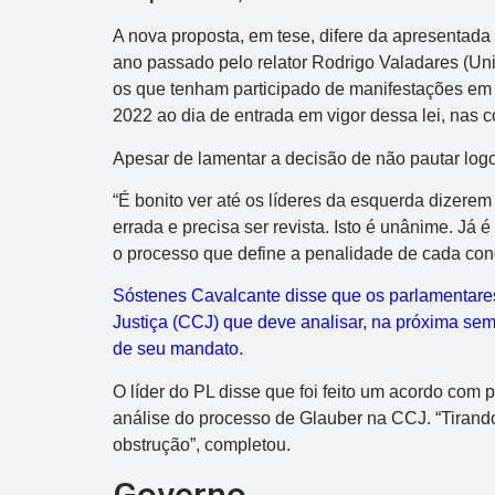
A nova proposta, em tese, difere da apresentad
ano passado pelo relator Rodrigo Valadares (Uniã
os que tenham participado de manifestações em qu
2022 ao dia de entrada em vigor dessa lei, nas c
Apesar de lamentar a decisão de não pautar log
Dupla Sena
“É bonito ver até os líderes da esquerda dizere
Concurso 2993
errada e precisa ser revista. Isto é unânime. Já é
o processo que define a penalidade de cada co
03
07
08
11
28
50
3
Sóstenes Cavalcante disse que os parlamentares
38
40
47
49
50
Justiça (CCJ) que deve analisar, na próxima se
de seu mandato.
Data:
07/08/2026
O líder do PL disse que foi feito um acordo com
Acumulou:
Sim
análise do processo de Glauber na CCJ. “Tirand
Próximo concurso:
2994
obstrução”, completou.
R$ 1.000.000