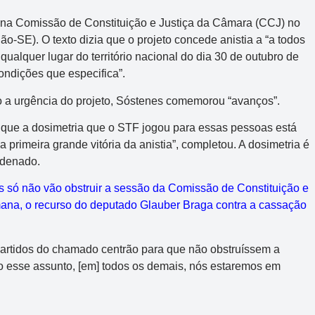
a na Comissão de Constituição e Justiça da Câmara (CCJ) no
o-SE). O texto dizia que o projeto concede anistia a “a todos
alquer lugar do território nacional do dia 30 de outubro de
ondições que especifica”.
o a urgência do projeto, Sóstenes comemorou “avanços”.
Mega-Sena
m que a dosimetria que o STF jogou para essas pessoas está
Concurso 3041
 a primeira grande vitória da anistia”, completou. A dosimetria é
ndenado.
6
16
21
24
31
43
54
 só não vão obstruir a sessão da Comissão de Constituição e
mana, o recurso do deputado Glauber Braga contra a cassação
Data:
06/08/2026
Acumulou:
Sim
 partidos do chamado centrão para que não obstruíssem a
Próximo concurso:
3042
o esse assunto, [em] todos os demais, nós estaremos em
R$ 165.000.000