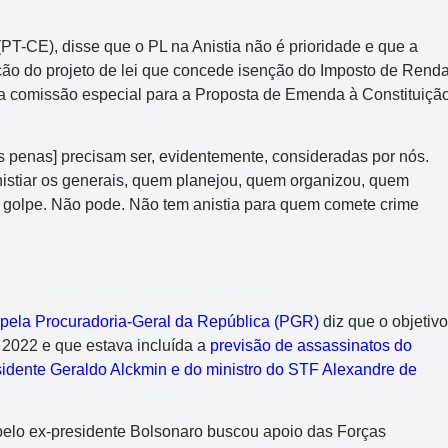
T-CE), disse que o PL na Anistia não é prioridade e que a
ação do projeto de lei que concede isenção do Imposto de Rend
r a comissão especial para a Proposta de Emenda à Constituiçã
s penas] precisam ser, evidentemente, consideradas por nós.
nistiar os generais, quem planejou, quem organizou, quem
 golpe. Não pode. Não tem anistia para quem comete crime
a pela Procuradoria-Geral da República (PGR)
diz que o objetivo
e 2022 e que estava incluída a
previsão de assassinatos do
esidente Geraldo Alckmin e do ministro do STF Alexandre de
 pelo ex-presidente Bolsonaro buscou apoio das Forças