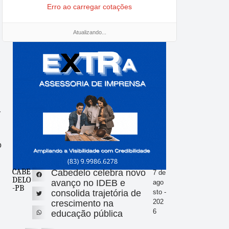
Erro ao carregar cotações
Atualizando...
r
o
CABE
Cabedelo celebra novo
7 de
DELO
avanço no IDEB e
ago
-PB
consolida trajetória de
sto -
202
crescimento na
6
educação pública