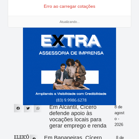
Erro ao carregar cotações
Atualizando...
Em Alcantil, Cícero
8 de
defende apoio às
agost
vocações locais para
o -
2026
gerar emprego e renda
ELEIÇÕ
Em Bananeiras, Cícero
8 de