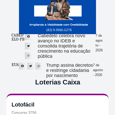
CABED
Cabedelo celebra novo
7 de
ELO-PB
avanço no IDEB e
agos
consolida trajetória de
to -
2026
crescimento na educação
pública
EUA
Trump assina decretos
7 de
e restringe cidadania
agosto
por nascimento
- 2026
Loterias Caixa
Lotofácil
Concurso 3756