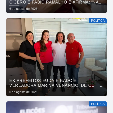
CÍCERO E FÁBIO RAMALHO E AFIRMA: “NÃO
ESTAMOS COMPRANDO CONSCIÊNCIAS,
6 de agosto de 2026
MAS MOSTRANDO TRABALHO
POLÍTICA
EX-PREFEITOS EUDA E BADO E
VEREADORA MARINA VENÂNCIO, DE CUITÉ,
REAFIRMAM APOIO A CÍCERO, VENEZIANO E
6 de agosto de 2026
ANDRÉ GADELHA
POLÍTICA