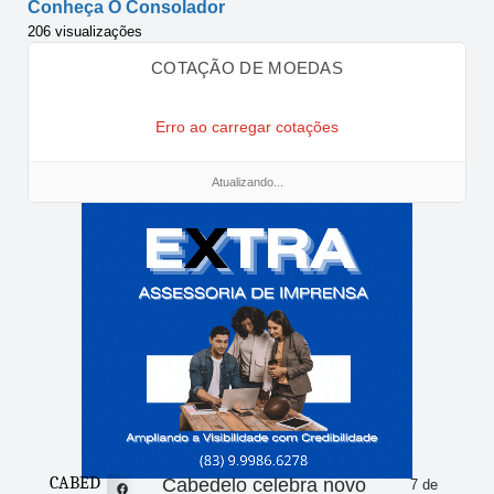
Conheça O Consolador
206 visualizações
COTAÇÃO DE MOEDAS
Erro ao carregar cotações
Atualizando...
CABED
Cabedelo celebra novo
7 de