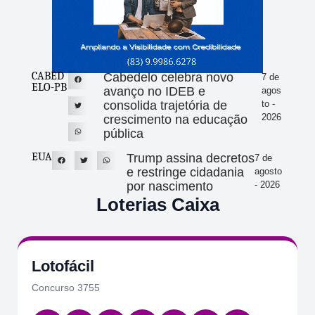
CABED
Cabedelo celebra novo
7 de
ELO-PB
avanço no IDEB e
agos
consolida trajetória de
to -
2026
crescimento na educação
pública
EUA
Trump assina decretos
7 de
e restringe cidadania
agosto
por nascimento
- 2026
Loterias Caixa
Lotofácil
Concurso 3755