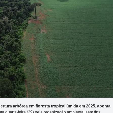
ertura arbórea em floresta tropical úmida em 2025, aponta
sta quarta-feira (29) pela organização ambiental sem fins