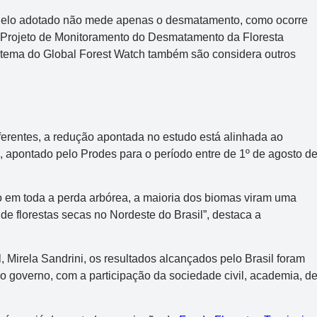
delo adotado não mede apenas o desmatamento, como ocorre
 o Projeto de Monitoramento do Desmatamento da Floresta
istema do Global Forest Watch também são considera outros
erentes, a redução apontada no estudo está alinhada ao
 apontado pelo Prodes para o período entre de 1º de agosto d
do em toda a perda arbórea, a maioria dos biomas viram uma
Mega-Sena
de florestas secas no Nordeste do Brasil”, destaca a
Concurso 3041
, Mirela Sandrini, os resultados alcançados pelo Brasil foram
6
16
21
24
31
43
54
lo governo, com a participação da sociedade civil, academia, d
Data:
06/08/2026