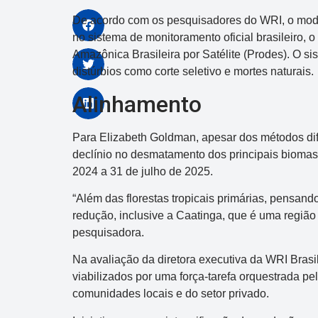
De acordo com os pesquisadores do WRI, o mo
no sistema de monitoramento oficial brasileiro,
Amazônica Brasileira por Satélite (Prodes). O s
distúrbios como corte seletivo e mortes naturais.
Alinhamento
Para Elizabeth Goldman, apesar dos métodos dif
declínio no desmatamento dos principais biomas,
2024 a 31 de julho de 2025.
“Além das florestas tropicais primárias, pensan
Dupla Sena
redução, inclusive a Caatinga, que é uma região 
Concurso 2993
pesquisadora.
Na avaliação da diretora executiva da WRI Brasil
03
07
08
11
28
50
3
viabilizados por uma força-tarefa orquestrada pe
38
40
47
49
50
comunidades locais e do setor privado.