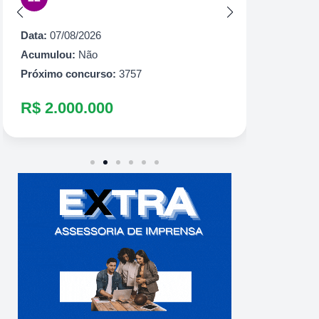
Acumul
Próximo
Data:
07/08/2026
R$ 1.
Acumulou:
Não
Próximo concurso:
3757
R$ 2.000.000