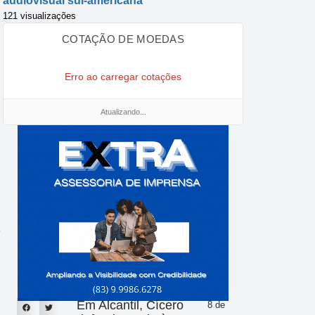
audiovisual sul-americana
121 visualizações
COTAÇÃO DE MOEDAS
Erro ao carregar cotações
Atualizando...
o
Em Alcantil, Cícero
8 de