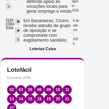
defende apoio às
agos
vocações locais para
to -
2026
gerar emprego e renda
ELEI
Em Bananeiras, Cícero
8 de
ÇÕES
recebe adesão de grupo
ago
2026
de oposição e se
sto
-
compromete com
202
esgotamento sanitário
6
Loterias Caixa
e
Lotofácil
Quin
Concurso 3756
Concurs
02
03
05
06
09
10
11
01
2
e
13
14
15
16
19
20
21
Data:
07
22