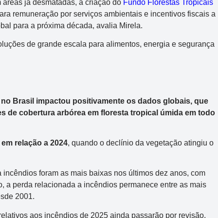
Acumulou:
Sim
m áreas já desmatadas, a criação do
Fundo Florestas Tropicais
Próximo concurso:
3042
ara remuneração por serviços ambientais e incentivos fiscais a
bal para a próxima década, avalia Mirela.
R$ 165.000.000
oluções de grande escala para alimentos, energia e segurança
 no Brasil impactou positivamente os dados globais, que
s de cobertura arbórea em floresta tropical úmida em todo
em relação a 2024
, quando o declínio da vegetação atingiu o
a incêndios foram as mais baixas nos últimos dez anos, com
o, a perda relacionada a incêndios permanece entre as mais
desde 2001.
lativos aos incêndios de 2025 ainda passarão por revisão,