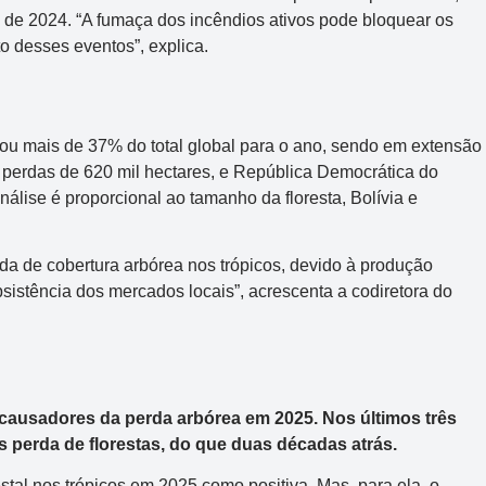
 de 2024. “A fumaça dos incêndios ativos pode bloquear os
o desses eventos”, explica.
tou mais de 37% do total global para o ano, sendo em extensão
 perdas de 620 mil hectares, e República Democrática do
lise é proporcional ao tamanho da floresta, Bolívia e
rda de cobertura arbórea nos trópicos, devido à produção
sistência dos mercados locais”, acrescenta a codiretora do
causadores da perda arbórea em 2025. Nos últimos três
 perda de florestas, do que duas décadas atrás.
stal nos trópicos em 2025 como positiva. Mas, para ela, o