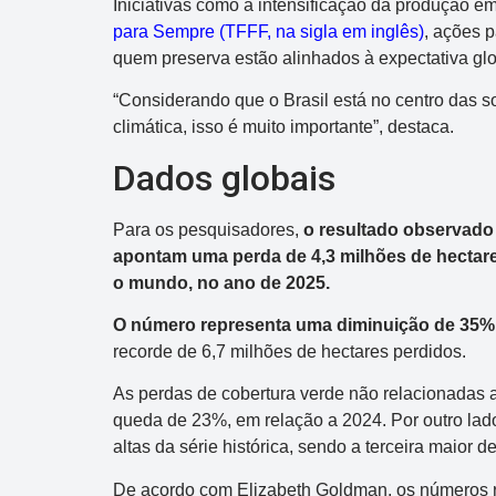
Iniciativas como a intensificação da produção e
Data:
07/08/2026
para Sempre (TFFF, na sigla em inglês)
, ações p
Acumulou:
Sim
quem preserva estão alinhados à expectativa glo
Próximo concurso:
2994
“Considerando que o Brasil está no centro das s
R$ 1.000.000
climática, isso é muito importante”, destaca.
Dados globais
Para os pesquisadores,
o resultado observado
apontam uma perda de 4,3 milhões de hectare
o mundo, no ano de 2025.
O número representa uma diminuição de 35% 
recorde de 6,7 milhões de hectares perdidos.
As perdas de cobertura verde não relacionadas 
queda de 23%, em relação a 2024. Por outro lad
altas da série histórica, sendo a terceira maior 
De acordo com Elizabeth Goldman, os números re