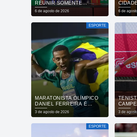
REUNIR SOMENTE
CIDAD
CAMPEÕES NAS QUARTAS
INCLUS
6 de agosto de 2026
6 de agost
DE FINAL
FORTA
SAÚDE
ESPORTE
DA CO
MARATONISTA OLÍMPICO
TENIST
DANIEL FERREIRA É
CAMPE
ENCONTRADO VIVO APÓS
VOLTA 
3 de agosto de 2026
3 de agost
44 DIAS
ESPORTE