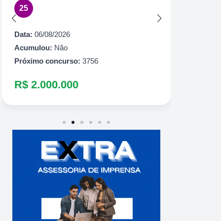
25
Acumul
Próximo
Data:
06/08/2026
R$ 60
Acumulou:
Não
Próximo concurso:
3756
R$ 2.000.000