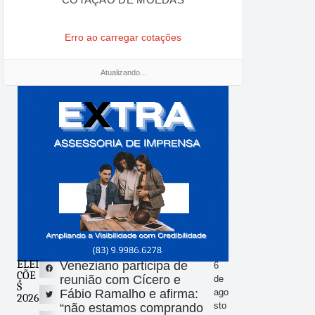
Erro ao carregar cotações
Atualizando...
ELEI
Veneziano participa de
6
ÇÕE
reunião com Cícero e
de
S
Fábio Ramalho e afirma:
ago
2026
sto
“não estamos comprando