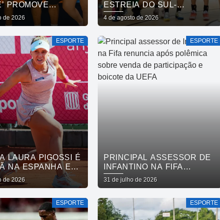
E’ PROMOVE
ESTREIA DO SUL-
ÃO SOCIAL E
AMERICANO DE
o de 2026
4 de agosto de 2026
LECE CUIDADO EM
BASQUETE FEMININO
 MENTAL POR MEIO
ESPORTE
ESPORTE
RRIDA
A LAURA PIGOSSI É
PRINCIPAL ASSESSOR DE
Ã NA ESPANHA E
INFANTINO NA FIFA
AO TOP 200
RENUNCIA APÓS
o de 2026
31 de julho de 2026
POLÊMICA SOBRE VENDA
DE PARTICIPAÇÃO E
ESPORTE
ESPORTE
BOICOTE DA UEFA