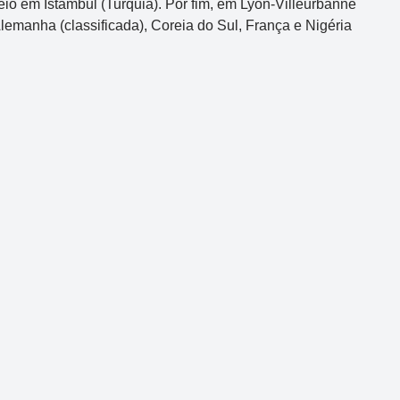
eio em Istambul (Turquia). Por fim, em Lyon-Villeurbanne
Alemanha (classificada), Coreia do Sul, França e Nigéria