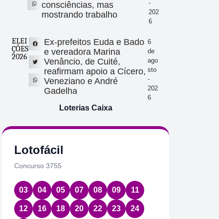
-
consciências, mas
202
mostrando trabalho
6
ELEI
Ex-prefeitos Euda e Bado
6
ÇÕES
e vereadora Marina
de
2026
Venâncio, de Cuité,
ago
sto
reafirmam apoio a Cícero,
-
Veneziano e André
202
Gadelha
6
Loterias Caixa
Lotofácil
Quin
Concurso 3755
Concurs
03
04
05
07
08
09
11
08
1
12
16
18
20
22
23
24
Data:
06