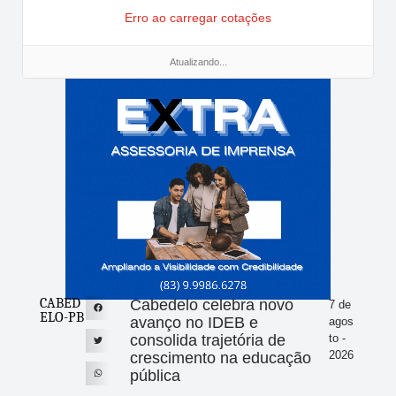
Erro ao carregar cotações
Atualizando...
CABED
Cabedelo celebra novo
7 de
ELO-PB
avanço no IDEB e
agos
consolida trajetória de
to -
2026
crescimento na educação
pública