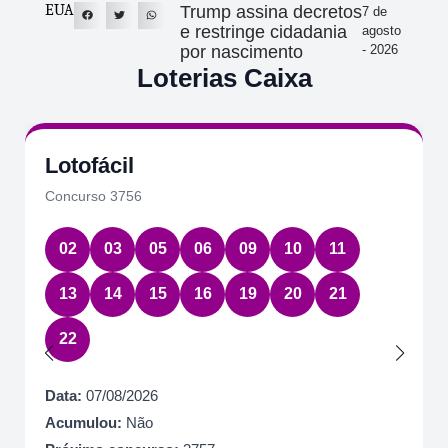
EUA
Trump assina decretos
7 de
e restringe cidadania
agosto
por nascimento
- 2026
Loterias Caixa
Lotofácil
Concurso 3756
02
03
05
06
09
10
11
13
14
15
16
19
20
21
22
Data:
07/08/2026
Acumulou:
Não