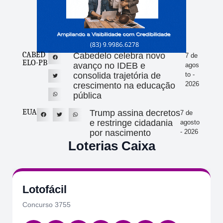
CABED
Cabedelo celebra novo
7 de
ELO-PB
avanço no IDEB e
agos
consolida trajetória de
to -
2026
crescimento na educação
pública
EUA
Trump assina decretos
7 de
e restringe cidadania
agosto
por nascimento
- 2026
Loterias Caixa
Lotofácil
Concurso 3755