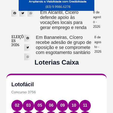
Em Alcantil, Cícero
8 de
defende apoio às
agost
vocações locais para
o -
2026
gerar emprego e renda
ELEIÇÕ
Em Bananeiras, Cícero
8 de
ES
recebe adesão de grupo de
agos
2026
oposição e se compromete
to -
2026
com esgotamento sanitário
Loterias Caixa
Lotofácil
Concurso 3756
02
03
05
06
09
10
11