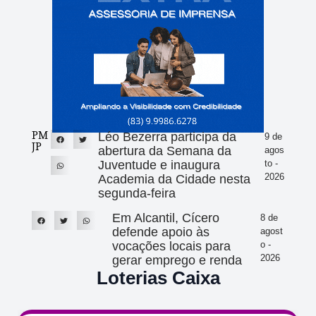
PM
Léo Bezerra participa da
9 de
JP
abertura da Semana da
agos
Juventude e inaugura
to -
2026
Academia da Cidade nesta
segunda-feira
Em Alcantil, Cícero
8 de
defende apoio às
agost
vocações locais para
o -
2026
gerar emprego e renda
Loterias Caixa