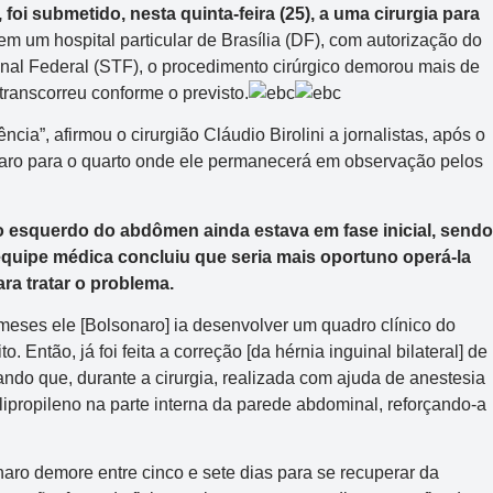
foi submetido, nesta quinta-feira (25), a uma cirurgia para
m um hospital particular de Brasília (DF), com autorização do
nal Federal (STF), o procedimento cirúrgico demorou mais de
transcorreu conforme o previsto.
ia”, afirmou o cirurgião Cláudio Birolini a jornalistas, após o
naro para o quarto onde ele permanecerá em observação pelos
ado esquerdo do abdômen ainda estava em fase inicial, sendo
 equipe médica concluiu que seria mais oportuno operá-la
ara tratar o problema.
meses ele [Bolsonaro] ia desenvolver um quadro clínico do
 Então, já foi feita a correção [da hérnia inguinal bilateral] de
ando que, durante a cirurgia, realizada com ajuda de anestesia
lipropileno na parte interna da parede abdominal, reforçando-a
naro demore entre cinco e sete dias para se recuperar da