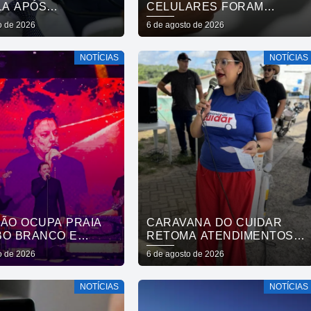
LA APÓS
CELULARES FORAM
AÇÃO DE VISTO DE
SUBTRAÍDOS EM 2025,
o de 2026
6 de agosto de 2026
XADORA
APONTA RELATÓRIO
NOTÍCIAS
NOTÍCIAS
DÃO OCUPA PRAIA
CARAVANA DO CUIDAR
BO BRANCO E
RETOMA ATENDIMENTOS E
RA OS 441 ANOS DA
LEVA SERVIÇOS
o de 2026
6 de agosto de 2026
AL COM SHOWS DE
GRATUITOS AO BAIRRO DE
NOVA E FÁBIO JR
OITIZEIRO NESTA SEXTA-
NOTÍCIAS
NOTÍCIAS
FEIRA