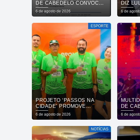
DE CABEDELO CONVOCA
DIZ LU
APROVADOS EM
REVOG
6 de agosto de 2026
6 de agost
CONCURSO PÚBLICO DA
EMBAI
SAÚDE PARA
ESPORTE
APRESENTAÇÃO DE
DOCUMENTOS
PROJETO ‘PASSOS NA
MULTI
CIDADE’ PROMOVE
DE CA
INCLUSÃO SOCIAL E
CELEB
6 de agosto de 2026
6 de agost
FORTALECE CUIDADO EM
CAPIT
SAÚDE MENTAL POR MEIO
ROUPA 
NOTÍCIAS
DA CORRIDA