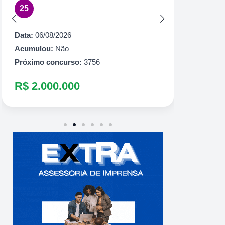
25
Acumul
Próximo
Data:
06/08/2026
R$ 60
Acumulou:
Não
Próximo concurso:
3756
R$ 2.000.000