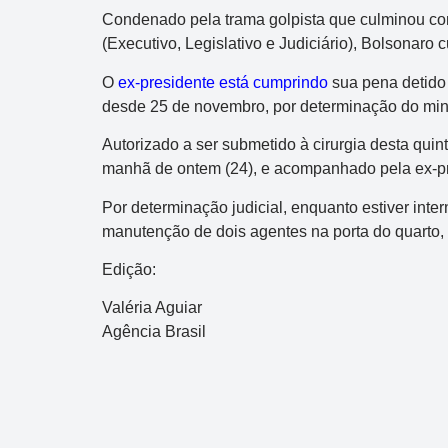
Condenado pela trama golpista que culminou com
(Executivo, Legislativo e Judiciário), Bolsonaro
O
ex-presidente está cumprindo
sua pena detido 
desde 25 de novembro, por determinação do min
Autorizado a ser submetido à cirurgia desta quint
manhã de ontem (24), e acompanhado pela ex-pr
Por determinação judicial, enquanto estiver inte
manutenção de dois agentes na porta do quarto, a
Edição:
Dupla Sena
Valéria Aguiar
Agência Brasil
Concurso 2992
10
14
16
21
30
31
0
11
34
35
38
48