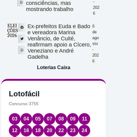
-
consciências, mas
202
mostrando trabalho
6
ELEI
Ex-prefeitos Euda e Bado
6
ÇÕES
e vereadora Marina
de
2026
Venâncio, de Cuité,
ago
sto
reafirmam apoio a Cícero,
-
Veneziano e André
202
Gadelha
6
Loterias Caixa
Lotofácil
Quin
Concurso 3755
Concurs
03
04
05
07
08
09
11
08
1
12
16
18
20
22
23
24
Data:
06