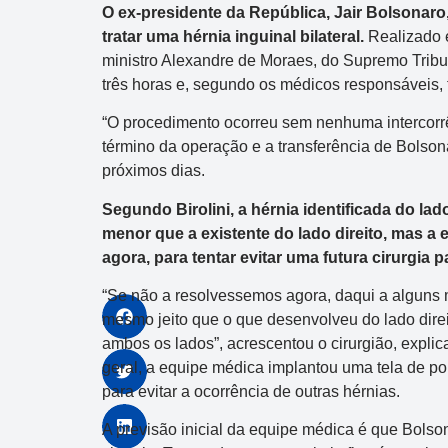
O ex-presidente da República, Jair Bolsonaro, 
tratar uma hérnia inguinal bilateral.
Realizado e
ministro Alexandre de Moraes, do Supremo Tribu
três horas e, segundo os médicos responsáveis, 
“O procedimento ocorreu sem nenhuma intercorrênc
término da operação e a transferência de Bolso
próximos dias.
Segundo Birolini, a hérnia identificada do l
menor que a existente do lado direito, mas a
agora, para tentar evitar uma futura cirurgia p
“Se não a resolvessemos agora, daqui a alguns 
mesmo jeito que o que desenvolveu do lado direito.
ambos os lados”, acrescentou o cirurgião, explic
geral, a equipe médica implantou uma tela de po
para evitar a ocorrência de outras hérnias.
A previsão inicial da equipe médica é que Bolso