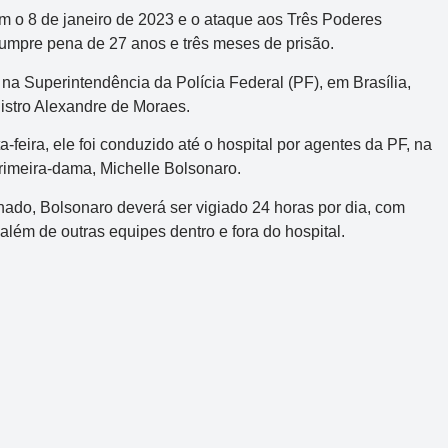
 o 8 de janeiro de 2023 e o ataque aos Três Poderes
 cumpre pena de 27 anos e três meses de prisão.
na Superintendência da Polícia Federal (PF), em Brasília,
istro Alexandre de Moraes.
a-feira, ele foi conduzido até o hospital por agentes da PF, na
imeira-dama, Michelle Bolsonaro.
rnado, Bolsonaro deverá ser vigiado 24 horas por dia, com
lém de outras equipes dentro e fora do hospital.
Mega-Sena
Concurso 3041
2
16
21
24
31
43
54
Data:
06/08/2026