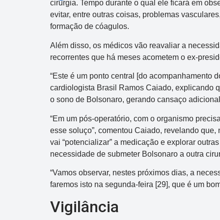
cirurgia. Tempo durante o qual ele ficará em obs
evitar, entre outras coisas, problemas vascular
formação de cóagulos.
Além disso, os médicos vão reavaliar a necessi
recorrentes que há meses acometem o ex-presid
“Este é um ponto central [do acompanhamento do p
cardiologista Brasil Ramos Caiado, explicando q
o sono de Bolsonaro, gerando cansaço adicional
“Em um pós-operatório, com o organismo precisa
esse soluço”, comentou Caiado, revelando que, 
vai “potencializar” a medicação e explorar outras
necessidade de submeter Bolsonaro a outra cirur
“Vamos observar, nestes próximos dias, a necess
faremos isto na segunda-feira [29], que é um bo
Vigilância