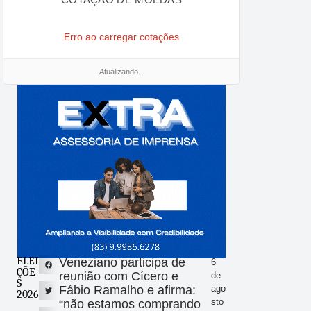
Erro ao carregar cotações
Atualizando...
ELEI
Veneziano participa de
6
ÇÕE
reunião com Cícero e
de
S
Fábio Ramalho e afirma:
ago
2026
sto
“não estamos comprando