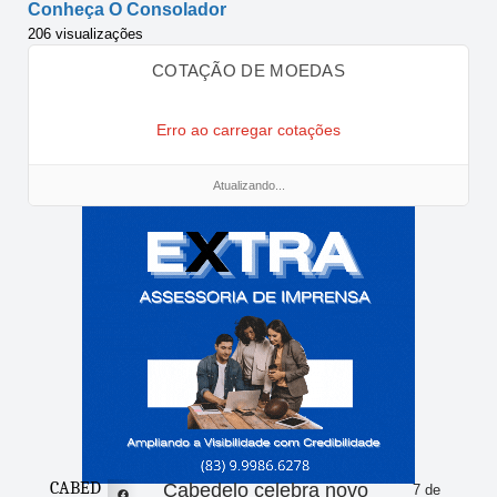
Conheça O Consolador
206 visualizações
COTAÇÃO DE MOEDAS
Erro ao carregar cotações
Atualizando...
CABED
Cabedelo celebra novo
7 de