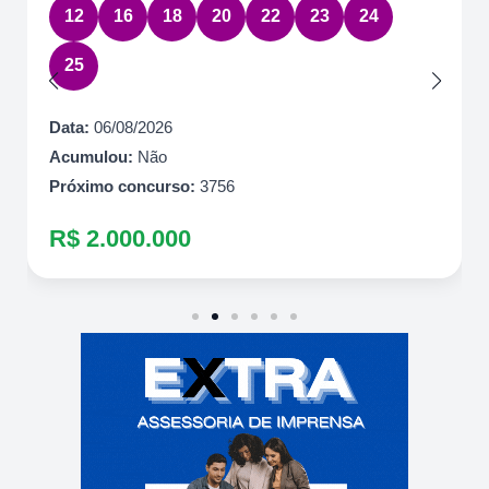
12
16
18
20
22
23
24
25
Data:
06/08/2026
Acumulou:
Não
Próximo concurso:
3756
R$ 2.000.000