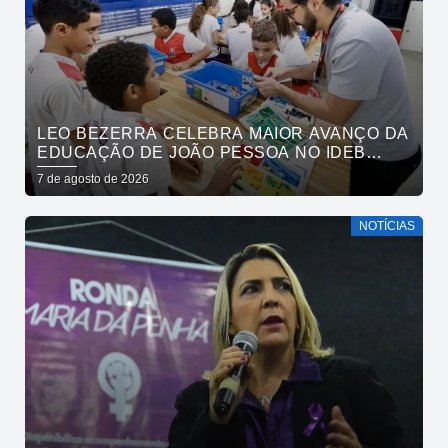
LEO BEZERRA CELEBRA MAIOR AVANÇO DA
EDUCAÇÃO DE JOÃO PESSOA NO IDEB
ENTRE CAPITAIS DO NORDESTE
7 de agosto de 2026
NOTÍCIAS