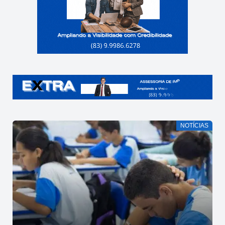
NOTÍCIAS