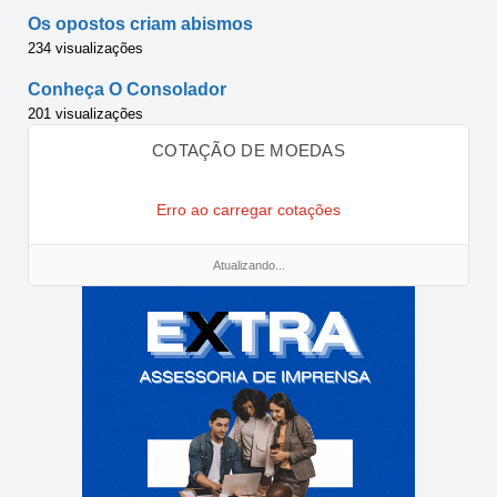
Os opostos criam abismos
234 visualizações
Conheça O Consolador
201 visualizações
COTAÇÃO DE MOEDAS
Erro ao carregar cotações
Atualizando...