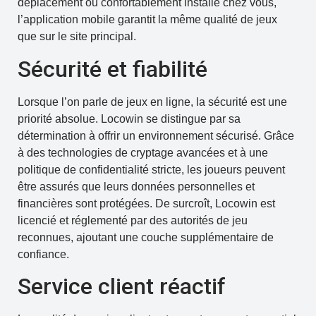
déplacement ou confortablement installé chez vous,
l’application mobile garantit la même qualité de jeux
que sur le site principal.
Sécurité et fiabilité
Lorsque l’on parle de jeux en ligne, la sécurité est une
priorité absolue. Locowin se distingue par sa
détermination à offrir un environnement sécurisé. Grâce
à des technologies de cryptage avancées et à une
politique de confidentialité stricte, les joueurs peuvent
être assurés que leurs données personnelles et
financières sont protégées. De surcroît, Locowin est
licencié et réglementé par des autorités de jeu
reconnues, ajoutant une couche supplémentaire de
confiance.
Service client réactif