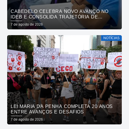
CABEDELO CELEBRA NOVO AVANÇO NO
IDEB E CONSOLIDA TRAJETÓRIA DE
CRESCIMENTO NA EDUCAÇÃO PÚBLICA
7 de agosto de 2026
NOTÍCIAS
LEI MARIA DA PENHA COMPLETA 20 ANOS
ENTRE AVANÇOS E DESAFIOS
7 de agosto de 2026