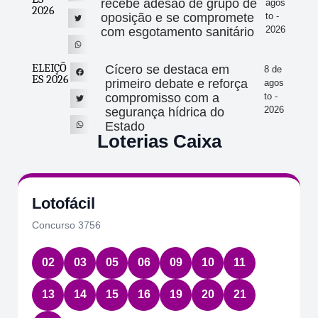
recebe adesão de grupo de
agos
2026
oposição e se compromete
to -
2026
com esgotamento sanitário
ELEIÇÕ
Cícero se destaca em
8 de
ES 2026
primeiro debate e reforça
agos
compromisso com a
to -
2026
segurança hídrica do
Estado
Loterias Caixa
Lotofácil
Concurso 3756
02
03
05
06
09
10
11
13
14
15
16
19
20
21