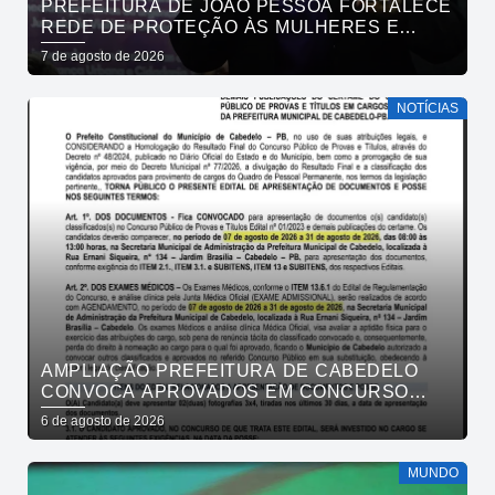
PREFEITURA DE JOÃO PESSOA FORTALECE
REDE DE PROTEÇÃO ÀS MULHERES E
ENTENDE QUE ACOLHER É SALVAR VIDAS
7 de agosto de 2026
NOTÍCIAS
AMPLIAÇÃO PREFEITURA DE CABEDELO
CONVOCA APROVADOS EM CONCURSO
PÚBLICO DA SAÚDE PARA APRESENTAÇÃO
6 de agosto de 2026
DE DOCUMENTOS
MUNDO