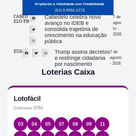
CABED
Cabedelo celebra novo
7 de
ELO-PB
avanço no IDEB e
agos
consolida trajetória de
to -
2026
crescimento na educação
pública
EUA
Trump assina decretos
7 de
e restringe cidadania
agosto
por nascimento
- 2026
Loterias Caixa
Lotofácil
Concurso 3755
03
04
05
07
08
09
11