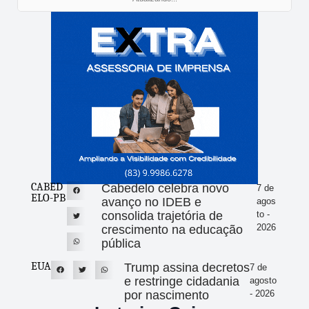
CABED
Cabedelo celebra novo
7 de
ELO-PB
avanço no IDEB e
agos
consolida trajetória de
to -
2026
crescimento na educação
pública
EUA
Trump assina decretos
7 de
e restringe cidadania
agosto
por nascimento
- 2026