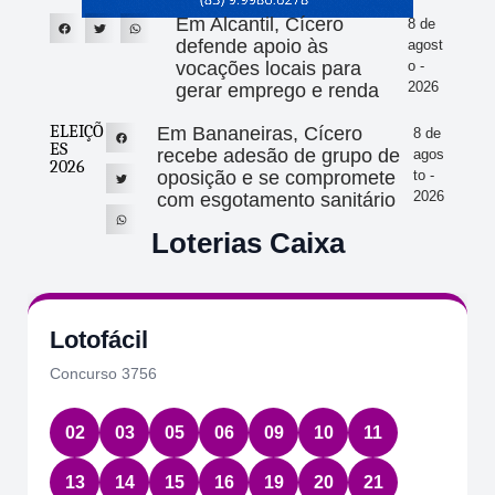
Em Alcantil, Cícero
8 de
defende apoio às
agost
vocações locais para
o -
2026
gerar emprego e renda
ELEIÇÕ
Em Bananeiras, Cícero
8 de
ES
recebe adesão de grupo de
agos
2026
oposição e se compromete
to -
2026
com esgotamento sanitário
Loterias Caixa
Lotofácil
Concurso 3756
02
03
05
06
09
10
11
13
14
15
16
19
20
21