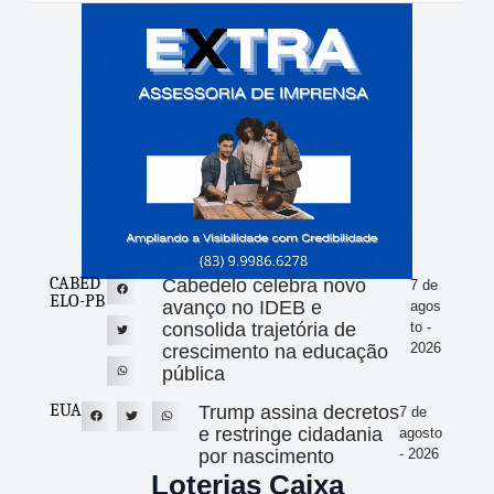
CABED
Cabedelo celebra novo
7 de
ELO-PB
avanço no IDEB e
agos
consolida trajetória de
to -
2026
crescimento na educação
pública
EUA
Trump assina decretos
7 de
e restringe cidadania
agosto
por nascimento
- 2026
Loterias Caixa