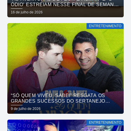
ÓDIO’ ESTREIAM NESSE FINAL DE SEMANA
NO CINEMA PASSEIO
16 de julho de 2026
ENTRETENIMENTO
“SÓ QUEM VIVEU, SABE!” RESGATA OS
GRANDES SUCESSOS DO SERTANEJO
UNIVERSITÁRIO EM NOITE DE NOSTALGIA À
9 de julho de 2026
BEIRA-MAR COM PAULO SÉRGIO & DANIEL
NO GOA
ENTRETENIMENTO