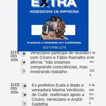
ELEIÇ
Veneziano participa de reunião
6 de
ÕES
com Cícero e Fábio Ramalho e
ago
2026
afirma: “não estamos
sto
-
comprando consciências, mas
202
mostrando trabalho
6
ELEIÇ
Ex-prefeitos Euda e Bado e
6 de
ÕES
vereadora Marina Venâncio,
ago
2026
de Cuité, reafirmam apoio a
sto -
202
Cícero, Veneziano e André
6
Gadelha