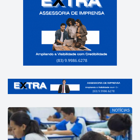
NOTÍCIAS