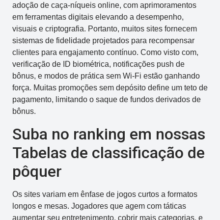
adoção de caça-níqueis online, com aprimoramentos
em ferramentas digitais elevando a desempenho,
visuais e criptografia. Portanto, muitos sites fornecem
sistemas de fidelidade projetados para recompensar
clientes para engajamento contínuo. Como visto com,
verificação de ID biométrica, notificações push de
bônus, e modos de prática sem Wi-Fi estão ganhando
força. Muitas promoções sem depósito define um teto de
pagamento, limitando o saque de fundos derivados de
bônus.
Suba no ranking em nossas
Tabelas de classificação de
pôquer
Os sites variam em ênfase de jogos curtos a formatos
longos e mesas. Jogadores que agem com táticas
aumentar seu entretenimento, cobrir mais categorias, e