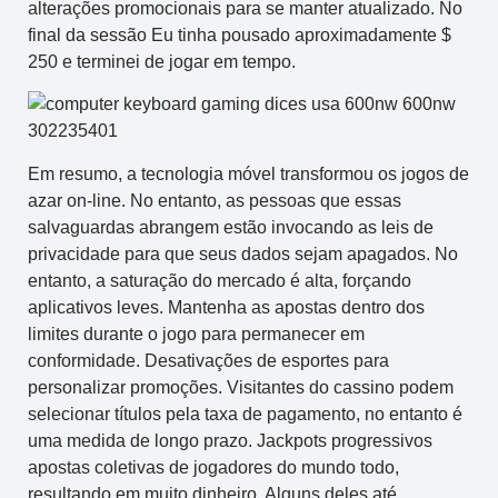
alterações promocionais para se manter atualizado. No
final da sessão Eu tinha pousado aproximadamente $
250 e terminei de jogar em tempo.
Em resumo, a tecnologia móvel transformou os jogos de
azar on-line. No entanto, as pessoas que essas
salvaguardas abrangem estão invocando as leis de
privacidade para que seus dados sejam apagados. No
entanto, a saturação do mercado é alta, forçando
aplicativos leves. Mantenha as apostas dentro dos
limites durante o jogo para permanecer em
conformidade. Desativações de esportes para
personalizar promoções. Visitantes do cassino podem
selecionar títulos pela taxa de pagamento, no entanto é
uma medida de longo prazo. Jackpots progressivos
apostas coletivas de jogadores do mundo todo,
resultando em muito dinheiro. Alguns deles até