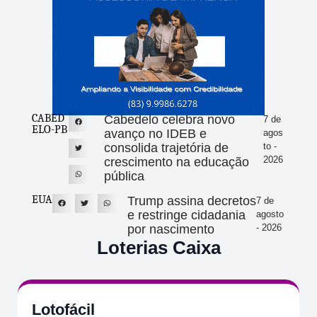
CABED
Cabedelo celebra novo
7 de
ELO-PB
avanço no IDEB e
agos
consolida trajetória de
to -
2026
crescimento na educação
pública
EUA
Trump assina decretos
7 de
e restringe cidadania
agosto
por nascimento
- 2026
Loterias Caixa
Lotofácil