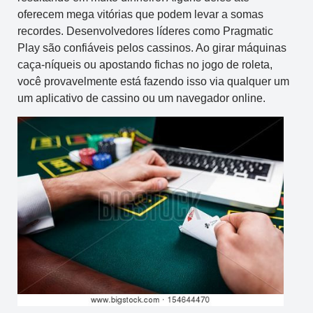
oferecem mega vitórias que podem levar a somas
recordes. Desenvolvedores líderes como Pragmatic
Play são confiáveis ​​pelos cassinos. Ao girar máquinas
caça-níqueis ou apostando fichas no jogo de roleta,
você provavelmente está fazendo isso via qualquer um
um aplicativo de cassino ou um navegador online.