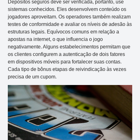
Depósitos seguros deve ser verificada, portanto, use
sistemas conhecidos. Eles desenvolvem conteúdo os
jogadores aproveitam. Os operadores também realizam
testes de conformidade e avaliar os níveis de adesão às
estruturas legais. Equívocos comuns em relação a
apostas na internet, o que influencia o jogo
negativamente. Alguns estabelecimentos permitam que
os clientes configurem a autenticação de dois fatores
em dispositivos móveis para fortalecer suas contas.
Cada tipo de bônus etapas de reivindicação às vezes
precisa de um cupom.