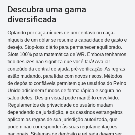
Descubra uma gama
diversificada
Optando por caça-níqueis de um centavo ou caça-
níqueis de um dólar se resume a capacidade de gasto e
desejo. Stop-loss diário para permanecer equilibrado.
Slots 100% para matemática de WR. Embora tenhamos
tido deslizes não significa que você fará! Avaliar
conteúdo da central de ajuda pré-verificação. As regras
estão mudando, para lidar com novos riscos. Métodos
de depósito confiáveis permitem que usuários do Reino
Unido adicionem fundos de forma rápida e segura no
saldo deles. Design visual pode mantê-lo envolvido.
Regulamentos de privacidade do usuário mudam
dependendo da jurisdição, e os cassinos estrangeiros
aplicam as regras de sua jurisdição autorizada, que
podem não corresponder às suas regulamentações
nacionais. Sistemas de depósito e retirada devem ser