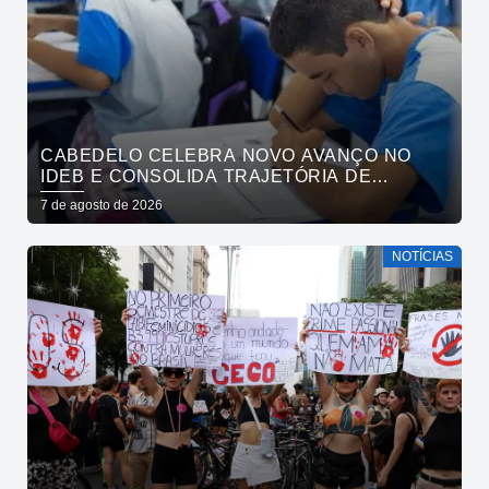
CABEDELO CELEBRA NOVO AVANÇO NO
IDEB E CONSOLIDA TRAJETÓRIA DE
CRESCIMENTO NA EDUCAÇÃO PÚBLICA
7 de agosto de 2026
NOTÍCIAS