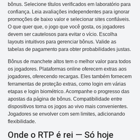
bônus. Selecione títulos verificados em laboratório para
confiança. Leia avaliações independentes para ignorar
promoções de baixo valor e selecionar sites confiáveis.
O que quer que, o jogo que você gosta, os jogadores
devem ser cautelosos para evitar o vício. Escolha
layouts intuitivos para gerenciar bônus. Valide as
tabelas de pagamento para obter probabilidades justas.
Bônus de manchete altos tem o melhor valor para todos
os jogadores. Plataformas online oferecem extras aos
jogadores, oferecendo recargas. Eles também fornecem
ferramentas de proteção extras, como login em várias
etapas e login biométrico. Acompanhe o progresso das
apostas da página de bônus. Compatibilidade entre
dispositivos torna os jogos ao vivo mais convenientes.
Jogadores se envolver com sem limites, adicionando
flexibilidade.
Onde o RTP é rei — Só hoje