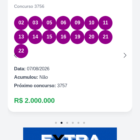
Concurso 3756
02
03
05
06
09
10
11
13
14
15
16
19
20
21
22
Data:
07/08/2026
Acumulou:
Não
Próximo concurso:
3757
R$ 2.000.000