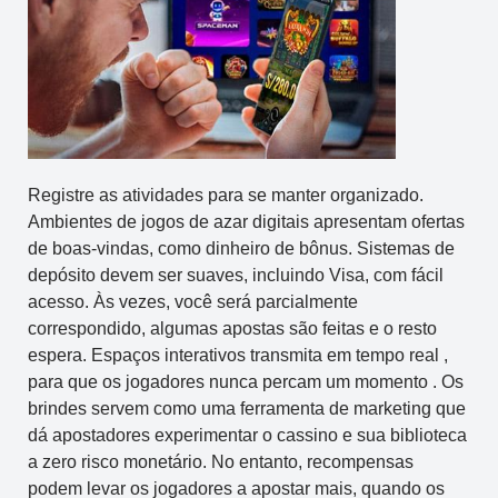
Registre as atividades para se manter organizado.
Ambientes de jogos de azar digitais apresentam ofertas
de boas-vindas, como dinheiro de bônus. Sistemas de
depósito devem ser suaves, incluindo Visa, com fácil
acesso. Às vezes, você será parcialmente
correspondido, algumas apostas são feitas e o resto
espera. Espaços interativos transmita em tempo real ,
para que os jogadores nunca percam um momento . Os
brindes servem como uma ferramenta de marketing que
dá apostadores experimentar o cassino e sua biblioteca
a zero risco monetário. No entanto, recompensas
podem levar os jogadores a apostar mais, quando os