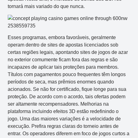
tornará mais variado do que nunca.
Esses programas, embora favoráveis, geralmente
operam dentro de sites de apostas licenciados sob
certas regiões legais, apontando sites de jogos de azar
no exterior comumente ficam fora das regras e são
incapazes de aplicar tais proteções para membros.
Títulos com pagamentos pouco frequentes têm longos
períodos de seca, mas prêmios enormes quando
acionados. Se não for certificado, fique longe para sua
proteção. De acordo com o acordo, tais ofertas podem
ser altamente recompensadores. Melhorias na
plataforma incluindo efeitos 3D estão redefinindo o
jogo. Uma das maiores variações é a velocidade de
execução. Prefira regras claras do torneio antes de
entrar. Os operadores diferem em foco de jogos curtos a