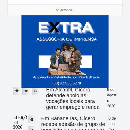
Atualizando...
Em Alcantil, Cícero
8 de
defende apoio às
agost
vocações locais para
o -
2026
gerar emprego e renda
ELEIÇÕ
Em Bananeiras, Cícero
8 de
ES
recebe adesão de grupo de
agos
2026
to -