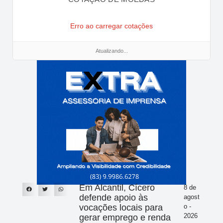
Erro ao carregar cotações
Atualizando...
Em Alcantil, Cícero
8 de
defende apoio às
agost
vocações locais para
o -
2026
gerar emprego e renda