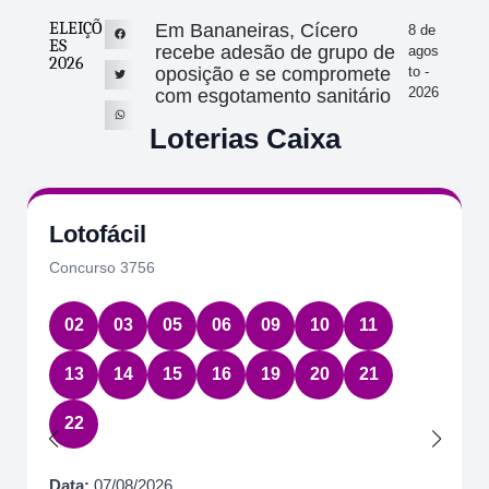
ELEIÇÕ
Em Bananeiras, Cícero
8 de
ES
recebe adesão de grupo de
agos
2026
oposição e se compromete
to -
2026
com esgotamento sanitário
Loterias Caixa
Lotofácil
Concurso 3756
02
03
05
06
09
10
11
13
14
15
16
19
20
21
22
Data:
07/08/2026