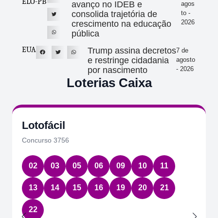
ELO-PB
avanço no IDEB e
agos
consolida trajetória de
to -
2026
crescimento na educação
pública
EUA
Trump assina decretos
7 de
e restringe cidadania
agosto
por nascimento
- 2026
Loterias Caixa
Quina
Concurso 7086
01
22
39
58
61
Data:
07/08/2026
Acumulou:
Sim