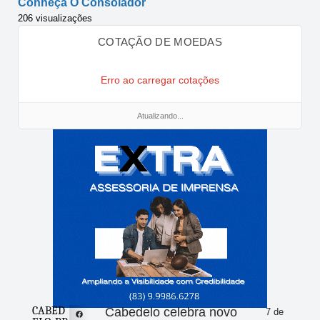
Conheça O Consolador
206 visualizações
COTAÇÃO DE MOEDAS
Erro ao carregar cotações
Atualizando...
CABED
Cabedelo celebra novo
7 de