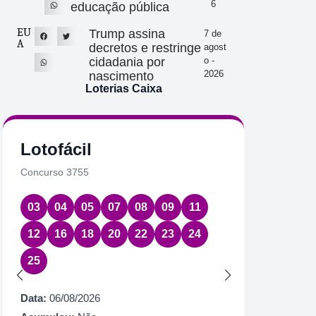
6
educação pública
EU
Trump assina
7 de
A
decretos e restringe
agost
cidadania por
o -
2026
nascimento
Loterias Caixa
Lotofácil
Quin
Concurso 3755
Concurs
03
04
05
07
08
09
11
08
1
12
16
18
20
22
23
24
Data:
06
25
Acumul
Próximo
Data:
06/08/2026