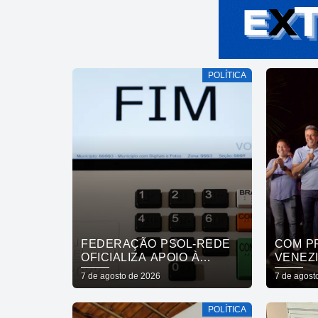
POLÍTICA
FEDERAÇÃO PSOL-REDE
COM P
OFICIALIZA APOIO À
VENEZI
CANDIDATURA DE LULA À
MASSA
7 de agosto de 2026
7 de agost
REELEIÇÃO
POPUL
APOIO
POLÍTICA