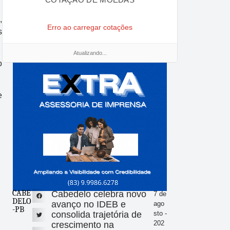
,
Erro ao carregar cotações
s
Atualizando...
o
e
CABE
Cabedelo celebra novo
7 de
DELO
avanço no IDEB e
ago
-PB
consolida trajetória de
sto -
202
crescimento na