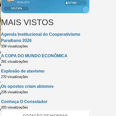
MAIS VISTOS
Agenda Institucional do Cooperativismo
Paraibano 2026
339 visualizações
o
A COPA DO MUNDO ECONÔMICA
e
281 visualizações
a
Explosão de atavismo
270 visualizações
,
Os opostos criam abismos
s
238 visualizações
a
Conheça O Consolador
203 visualizações
e
COTAÇÃO DE MOEDAS