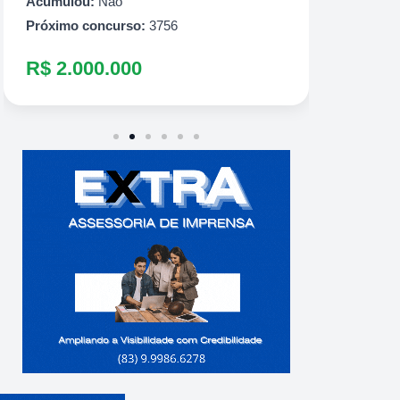
R$ 60
Acumulou:
Não
Próximo concurso:
3756
R$ 2.000.000