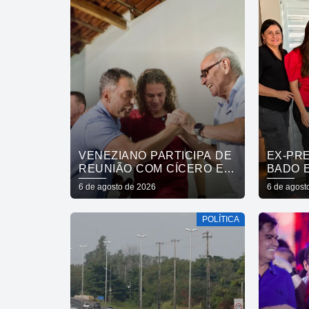
VENEZIANO PARTICIPA DE
EX-PR
REUNIÃO COM CÍCERO E
BADO 
FÁBIO RAMALHO E
MARIN
6 de agosto de 2026
6 de agost
AFIRMA: “NÃO ESTAMOS
CUITÉ,
COMPRANDO
A CÍCE
POLÍTICA
CONSCIÊNCIAS, MAS
ANDRÉ
MOSTRANDO TRABALHO