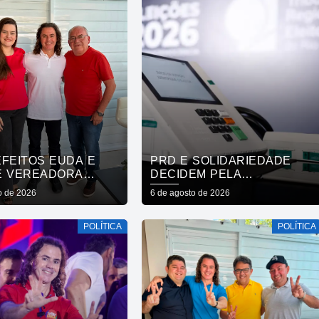
EFEITOS EUDA E
PRD E SOLIDARIEDADE
E VEREADORA
DECIDEM PELA
A VENÂNCIO, DE
NEUTRALIDADE NA
o de 2026
6 de agosto de 2026
 REAFIRMAM APOIO
ELEIÇÃO PRESIDENCIAL
RO, VENEZIANO E
POLÍTICA
POLÍTICA
 GADELHA