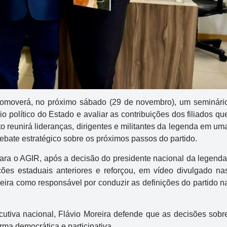
romoverá, no próximo sábado (29 de novembro), um seminári
io político do Estado e avaliar as contribuições dos filiados qu
 reunirá lideranças, dirigentes e militantes da legenda em um
ebate estratégico sobre os próximos passos do partido.
ara o AGIR, após a decisão do presidente nacional da legenda
ões estaduais anteriores e reforçou, em vídeo divulgado na
reira como responsável por conduzir as definições do partido n
tiva nacional, Flávio Moreira defende que as decisões sobr
rma democrática e participativa.