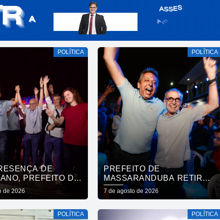
POLÍTICA
POLÍTICA
RESENÇA DE
PREFEITO DE
ANO, PREFEITO DE
MASSARANDUBA RETIRA
RANDUBA REÚNE
APOIO A LUCAS RIBEIRO E
o de 2026
7 de agosto de 2026
AÇÃO E ANUNCIA
ANUNCIA VOTO EM
 A CÍCERO LUCENA
CÍCERO PARA O GOVERNO
POLÍTICA
POLÍTICA