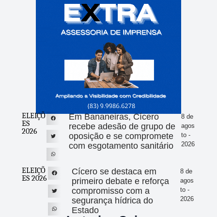
ELEIÇÕ
Em Bananeiras, Cícero
8 de
ES
recebe adesão de grupo de
agos
2026
oposição e se compromete
to -
2026
com esgotamento sanitário
ELEIÇÕ
Cícero se destaca em
8 de
ES 2026
primeiro debate e reforça
agos
compromisso com a
to -
2026
segurança hídrica do
Estado