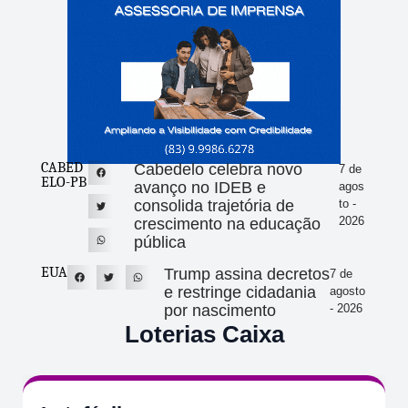
CABED
Cabedelo celebra novo
7 de
ELO-PB
avanço no IDEB e
agos
consolida trajetória de
to -
2026
crescimento na educação
pública
EUA
Trump assina decretos
7 de
e restringe cidadania
agosto
por nascimento
- 2026
Loterias Caixa